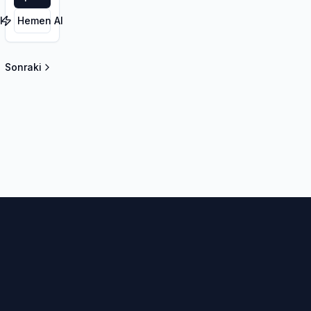
l
Hemen Al
Sonraki
la sayfa