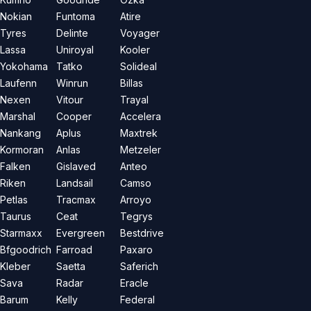
Nokian
Funtoma
Atire
Tyres
Delinte
Voyager
Lassa
Uniroyal
Kooler
Yokohama
Tatko
Solideal
Laufenn
Winrun
Billas
Nexen
Vitour
Trayal
Marshal
Cooper
Accelera
Nankang
Aplus
Maxtrek
Kormoran
Anlas
Metzeler
Falken
Gislaved
Anteo
Riken
Landsail
Camso
Petlas
Tracmax
Arroyo
Taurus
Ceat
Tegrys
Starmaxx
Evergreen
Bestdrive
Bfgoodrich
Farroad
Paxaro
Kleber
Saetta
Saferich
Sava
Radar
Eracle
Barum
Kelly
Federal