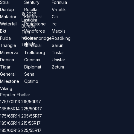
Strial
Sentury
Formula
Dunlop
Rotalla
V-netik
©
2026
Matador
Kinforest
Giti
Lastiğim
Waterfall
Roadstone
Irc
Burada.
Bkt
Windforce
Maxxis
Tüm
hakları
Fulda
Goldenbridge
Roadking
saklıdır.
Triangle
Gt Radial
Sailun
Minverva
Trelleborg
Tristar
Debica
Gripmax
Unistar
Tigar
Diplomat
Zetum
General
Seha
Milestone
Optimo
Viking
Popüler Ebatlar
175/70R13
215/50R17
185/55R14
225/50R17
175/65R14
205/55R17
185/65R14
215/55R17
185/60R15
225/55R17