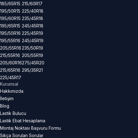
185/65R15
215/60R17
195/50R15
225/40R18
195/60R15
235/45R18
195/65R15
245/45R18
195/50R16
225/45R19
195/55R16
245/45R19
205/55R16
235/50R19
215/55R16
205/55R19
205/60R16
275/45R20
215/65R16
295/35R21
225/45R17
Kurumsal
Hakkımızda
İletişim
Blog
Lastik Bulucu
Lastik Ebat Hesaplama
Montaj Noktası Başvuru Formu
Sıkça Sorulan Sorular