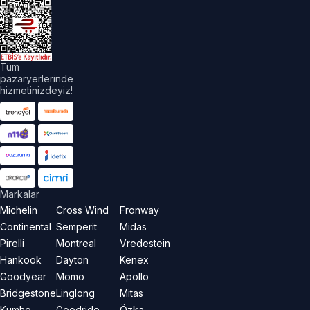
Tüm
pazaryerlerinde
hizmetinizdeyiz!
Markalar
Michelin
Cross Wind
Fronway
Continental
Semperit
Midas
Pirelli
Montreal
Vredestein
Hankook
Dayton
Kenex
Goodyear
Momo
Apollo
Bridgestone
Linglong
Mitas
Kumho
Goodride
Özka