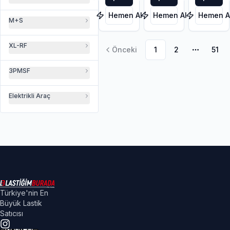
Hemen Al
Hemen Al
Hemen A
M+S
XL-RF
Önceki
1
2
51
Daha faz
3PMSF
Elektrikli Araç
Türkiye'nin En
Büyük Lastik
Satıcısı