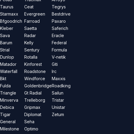
Taurus
Ceat
Tegrys
Starmaxx
Evergreen
Bestdrive
Bfgoodrich
Farroad
Paxaro
Kleber
Saetta
Saferich
Sava
Radar
Eracle
Barum
Kelly
Federal
Strial
Sentury
Formula
Dunlop
Rotalla
V-netik
Matador
Kinforest
Giti
Waterfall
Roadstone
Irc
Bkt
Windforce
Maxxis
Fulda
Goldenbridge
Roadking
Triangle
Gt Radial
Sailun
Minverva
Trelleborg
Tristar
Debica
Gripmax
Unistar
Tigar
Diplomat
Zetum
General
Seha
Milestone
Optimo