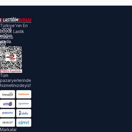
Türkiye'nin En
©
2026
Büyük Lastik
astiğim
Satıcısı
urada.
üm
akları
aklıdır.
Tüm
pazaryerlerinde
hizmetinizdeyiz!
Markalar