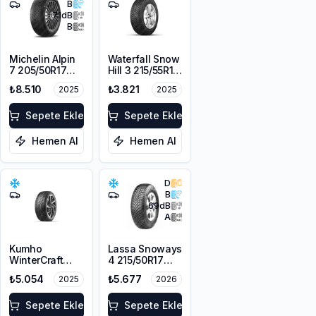
B
71
dB
B
Michelin Alpin
Waterfall Snow
7 205/50R17
Hill 3 215/55R16
93V XL M+S
97V XL
₺8.510
₺3.821
2025
2025
3PMSF
Sepete Ekle
Sepete Ekle
Hemen Al
Hemen Al
D
B
69
dB
A
Kumho
Lassa Snoways
WinterCraft
4 215/50R17
WI32 215/55R16
95V XL M+S
₺5.054
₺5.677
2025
2026
97T XL M+S
3PMSF
3PMSF
Sepete Ekle
Sepete Ekle