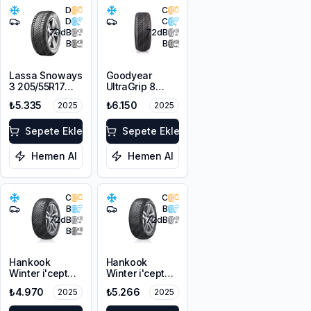
D
C
D
C
70
dB
72
dB
B
B
Lassa Snoways
Goodyear
3 205/55R17
UltraGrip 8
95V XL M+S
Performance
₺5.335
₺6.150
2025
2025
3PMSF
215/50R17 95V
XL M+S FP
Sepete Ekle
Sepete Ekle
Hemen Al
Hemen Al
C
C
B
B
72
dB
72
dB
B
Hankook
Hankook
Winter i'cept
Winter i'cept
RS3 W462
RS3 W462
₺4.970
₺5.266
2025
2025
215/55R16 97H
215/50R17 95V
XL M+S 3PMSF
XL M+S 3PMSF