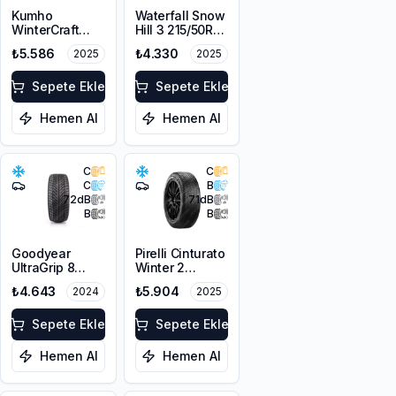
Kumho
Waterfall Snow
WinterCraft
Hill 3 215/50R17
WI32 215/50R17
91V
₺5.586
₺4.330
2025
2025
95T XL M+S
3PMSF Çivi
Delikli
Sepete Ekle
Sepete Ekle
Hemen Al
Hemen Al
C
C
C
B
72
dB
71
dB
B
B
Goodyear
Pirelli Cinturato
UltraGrip 8
Winter 2
Performance
205/55R17 95H
₺4.643
₺5.904
2024
2025
215/50R17 95V
XL M+S 3PMSF
XL M+S FP
Sepete Ekle
Sepete Ekle
Hemen Al
Hemen Al