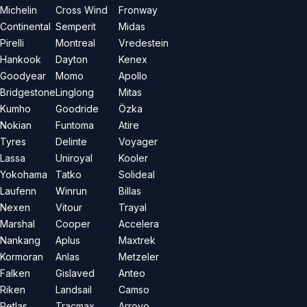
Michelin
Cross Wind
Fronway
Continental
Semperit
Midas
Pirelli
Montreal
Vredestein
Hankook
Dayton
Kenex
Goodyear
Momo
Apollo
Bridgestone
Linglong
Mitas
Kumho
Goodride
Özka
Nokian
Funtoma
Atire
Tyres
Delinte
Voyager
Lassa
Uniroyal
Kooler
Yokohama
Tatko
Solideal
Laufenn
Winrun
Billas
Nexen
Vitour
Trayal
Marshal
Cooper
Accelera
Nankang
Aplus
Maxtrek
Kormoran
Anlas
Metzeler
Falken
Gislaved
Anteo
Riken
Landsail
Camso
Petlas
Tracmax
Arroyo