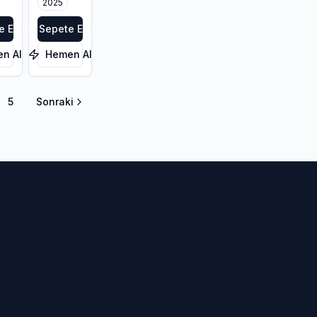
2025
3PMSF
F
e Ekle
Sepete Ekle
n Al
Hemen Al
5
Sonraki