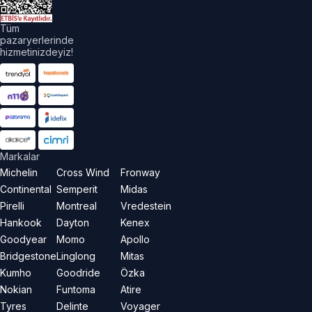
Tüm
pazaryerlerinde
hizmetinizdeyiz!
Markalar
Michelin
Cross Wind
Fronway
Continental
Semperit
Midas
Pirelli
Montreal
Vredestein
Hankook
Dayton
Kenex
Goodyear
Momo
Apollo
Bridgestone
Linglong
Mitas
Kumho
Goodride
Özka
Nokian
Funtoma
Atire
Tyres
Delinte
Voyager