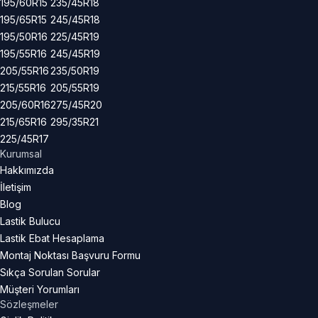
195/60R15
235/45R18
195/65R15
245/45R18
195/50R16
225/45R19
195/55R16
245/45R19
205/55R16
235/50R19
215/55R16
205/55R19
205/60R16
275/45R20
215/65R16
295/35R21
225/45R17
Kurumsal
Hakkımızda
İletişim
Blog
Lastik Bulucu
Lastik Ebat Hesaplama
Montaj Noktası Başvuru Formu
Sıkça Sorulan Sorular
Müşteri Yorumları
Sözleşmeler