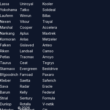
Lassa
Uniroyal
Kooler
Yokohama
Tatko
Solideal
Laufenn
Winrun
Billas
Nexen
Vitour
Trayal
Marshal
Cooper
Accelera
Nankang
Aplus
Maxtrek
Kormoran
Anlas
Metzeler
Falken
Gislaved
Anteo
Riken
Landsail
Camso
Petlas
Tracmax
Arroyo
Taurus
Ceat
Tegrys
Starmaxx
Evergreen
Bestdrive
Bfgoodrich
Farroad
Paxaro
Kleber
Saetta
Saferich
Sava
Radar
Eracle
Barum
Kelly
Federal
Strial
Sentury
Formula
Dunlop
Rotalla
V-netik
©
2026
Matador
Kinforest
Giti