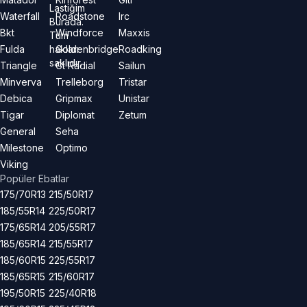
Lastiğim
Waterfall
Roadstone
Irc
Burada.
Bkt
Windforce
Maxxis
Tüm
hakları
Fulda
Goldenbridge
Roadking
saklıdır.
Triangle
Gt Radial
Sailun
Minverva
Trelleborg
Tristar
Debica
Gripmax
Unistar
Tigar
Diplomat
Zetum
General
Seha
Milestone
Optimo
Viking
Popüler Ebatlar
175/70R13
215/50R17
185/55R14
225/50R17
175/65R14
205/55R17
185/65R14
215/55R17
185/60R15
225/55R17
185/65R15
215/60R17
195/50R15
225/40R18