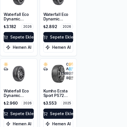
Waterfall Eco
Waterfall Eco
Dynamic
Dynamic
215/60R16 95H
225/45R17 94W
₺3.182
₺2.892
2026
2026
XL
Sepete Ekle
Sepete Ekle
Hemen Al
Hemen Al
C
A
71
dB
B
Waterfall Eco
Kumho Ecsta
Dynamic
Sport PS72
215/45R17 91V
225/45ZR17
₺2.960
₺3.553
2026
2025
XL
91Y EV
Sepete Ekle
Sepete Ekle
Hemen Al
Hemen Al