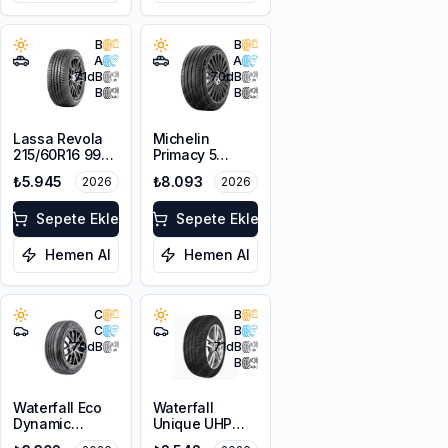
B
B
A
A
71
dB
70
dB
B
B
Lassa Revola
Michelin
215/60R16 99V
Primacy 5
XL
225/55R18 98V
₺5.945
₺8.093
2026
2026
Sepete Ekle
Sepete Ekle
Hemen Al
Hemen Al
C
B
C
B
70
dB
71
dB
B
Waterfall Eco
Waterfall
Dynamic
Unique UHP
225/45R18 95W
205/55R16 94W