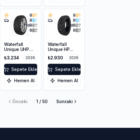
B
B
B
B
71
dB
71
dB
B
B
Waterfall
Waterfall
Unique UHP
Unique HP
215/55R17 94W
205/60R16 92V
₺3.234
₺2.930
2026
2026
Sepete Ekle
Sepete Ekle
Hemen Al
Hemen Al
Önceki
1
/
50
Sonraki