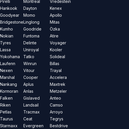
Pirelli
Montreal
Vredestein
Hankook
Dayton
Kenex
Goodyear
Momo
Apollo
Bridgestone
Linglong
Mitas
Kumho
Goodride
Özka
Nokian
Funtoma
Atire
Tyres
Delinte
Voyager
Lassa
Uniroyal
Kooler
Yokohama
Tatko
Solideal
Laufenn
Winrun
Billas
Nexen
Vitour
Trayal
Marshal
Cooper
Accelera
Nankang
Aplus
Maxtrek
Kormoran
Anlas
Metzeler
Falken
Gislaved
Anteo
Riken
Landsail
Camso
Petlas
Tracmax
Arroyo
Taurus
Ceat
Tegrys
Starmaxx
Evergreen
Bestdrive