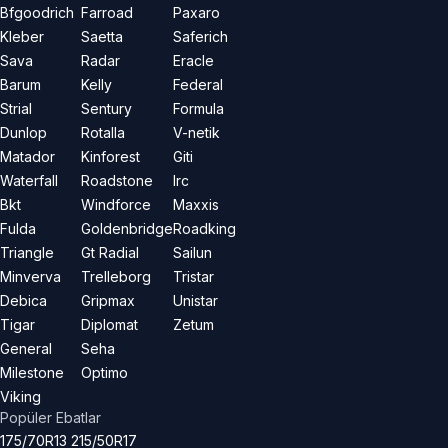
Bfgoodrich
Farroad
Paxaro
Kleber
Saetta
Saferich
Sava
Radar
Eracle
Barum
Kelly
Federal
Strial
Sentury
Formula
Dunlop
Rotalla
V-netik
Matador
Kinforest
Giti
Waterfall
Roadstone
Irc
Bkt
Windforce
Maxxis
Fulda
Goldenbridge
Roadking
Triangle
Gt Radial
Sailun
Minverva
Trelleborg
Tristar
Debica
Gripmax
Unistar
Tigar
Diplomat
Zetum
General
Seha
Milestone
Optimo
Viking
Popüler Ebatlar
175/70R13
215/50R17