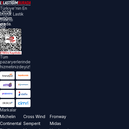
Türkiye'nin En
©
2026
Büyük Lastik
astiğim
Satıcısı
urada.
üm
akları
aklıdır.
Tüm
pazaryerlerinde
hizmetinizdeyiz!
Markalar
Michelin
Cross Wind
Fronway
Continental
Semperit
Midas