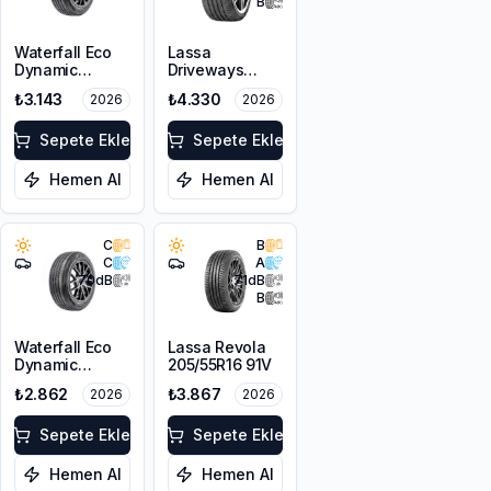
B
Waterfall Eco
Lassa
Dynamic
Driveways
205/45R17 88W
Sport+
₺3.143
₺4.330
2026
2026
XL
225/45R17 94Y
XL
Sepete Ekle
Sepete Ekle
Hemen Al
Hemen Al
C
B
C
A
70
dB
71
dB
B
Waterfall Eco
Lassa Revola
Dynamic
205/55R16 91V
205/45R16 87W
₺2.862
₺3.867
2026
2026
XL
Sepete Ekle
Sepete Ekle
Hemen Al
Hemen Al