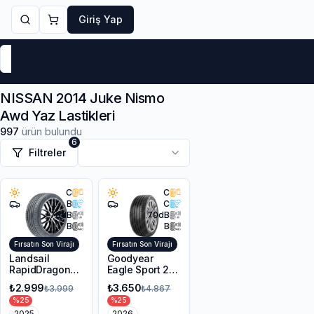
Giriş Yap
Markalar
Yaz Lastikleri
Kış Lastikleri
4 Mevsi
NISSAN 2014 Juke Nismo
Awd Yaz Lastikleri
997
ürün bulundu
6
Filtreler
C
C
B
C
70
dB
70
dB
B
B
Fırsatın Son Virajı
Fırsatın Son Virajı
Landsail
Goodyear
RapidDragon
Eagle Sport 2
RD-3 AS
UHP 225/45R17
₺2.999
₺3.650
₺3.999
₺4.867
215/55R17 98W
94Y XL FP
%
25
%
25
XL
2025
2026