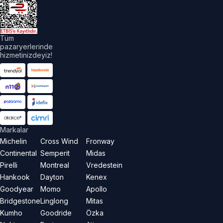
Tüm
pazaryerlerinde
hizmetinizdeyiz!
Markalar
Michelin
Cross Wind
Fronway
Continental
Semperit
Midas
Pirelli
Montreal
Vredestein
Hankook
Dayton
Kenex
Goodyear
Momo
Apollo
Bridgestone
Linglong
Mitas
Kumho
Goodride
Özka