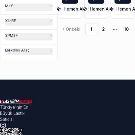
M+S
Hemen Al
Hemen Al
Hemen A
XL-RF
Önceki
1
2
10
Daha faz
3PMSF
Elektrikli Araç
Türkiye'nin En
Büyük Lastik
Satıcısı