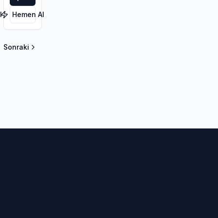
l
Hemen Al
Sonraki
la sayfa