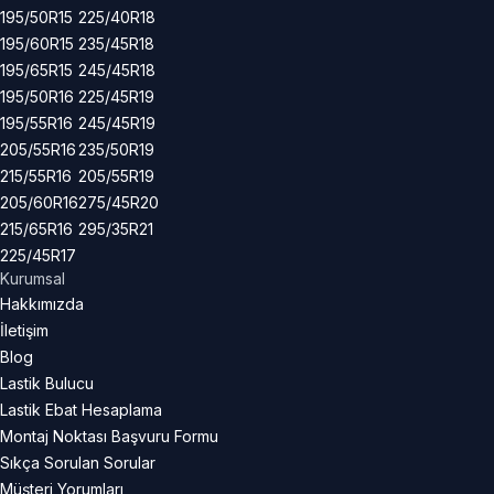
195/50R15
225/40R18
195/60R15
235/45R18
195/65R15
245/45R18
195/50R16
225/45R19
195/55R16
245/45R19
205/55R16
235/50R19
215/55R16
205/55R19
205/60R16
275/45R20
215/65R16
295/35R21
225/45R17
Kurumsal
Hakkımızda
İletişim
Blog
Lastik Bulucu
Lastik Ebat Hesaplama
Montaj Noktası Başvuru Formu
Sıkça Sorulan Sorular
Müşteri Yorumları