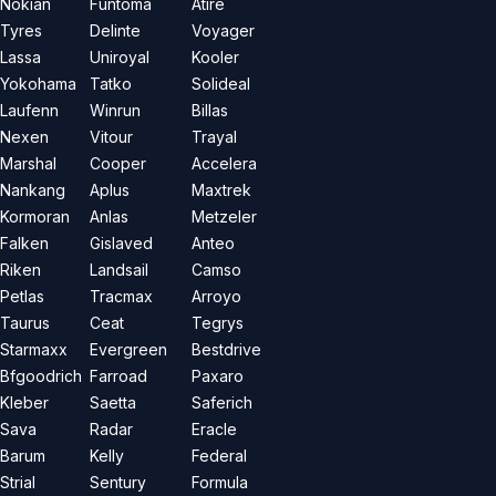
Nokian
Funtoma
Atire
Tyres
Delinte
Voyager
Lassa
Uniroyal
Kooler
Yokohama
Tatko
Solideal
Laufenn
Winrun
Billas
Nexen
Vitour
Trayal
Marshal
Cooper
Accelera
Nankang
Aplus
Maxtrek
Kormoran
Anlas
Metzeler
Falken
Gislaved
Anteo
Riken
Landsail
Camso
Petlas
Tracmax
Arroyo
Taurus
Ceat
Tegrys
Starmaxx
Evergreen
Bestdrive
Bfgoodrich
Farroad
Paxaro
Kleber
Saetta
Saferich
Sava
Radar
Eracle
Barum
Kelly
Federal
Strial
Sentury
Formula