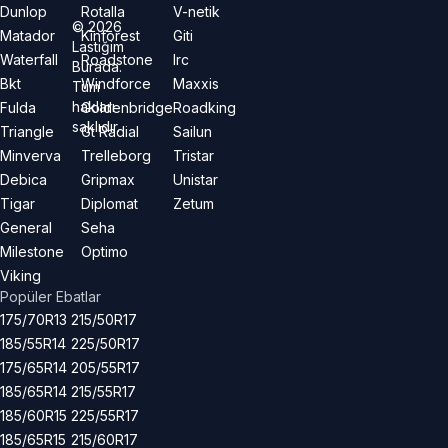
Dunlop
Rotalla
V-netik
©
2026
Matador
Kinforest
Giti
Lastiğim
Waterfall
Roadstone
Irc
Burada.
Bkt
Windforce
Maxxis
Tüm
hakları
Fulda
Goldenbridge
Roadking
saklıdır.
Triangle
Gt Radial
Sailun
Minverva
Trelleborg
Tristar
Debica
Gripmax
Unistar
Tigar
Diplomat
Zetum
General
Seha
Milestone
Optimo
Viking
Popüler Ebatlar
175/70R13
215/50R17
185/55R14
225/50R17
175/65R14
205/55R17
185/65R14
215/55R17
185/60R15
225/55R17
185/65R15
215/60R17