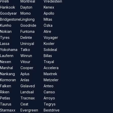
Pirelli
Montreal
Vredestein
Hankook
Dayton
Kenex
Goodyear
Momo
Apollo
Bridgestone
Linglong
Mitas
Kumho
Goodride
Özka
Nokian
Funtoma
Atire
Tyres
Delinte
Voyager
Lassa
Uniroyal
Kooler
Yokohama
Tatko
Solideal
Laufenn
Winrun
Billas
Nexen
Vitour
Trayal
Marshal
Cooper
Accelera
Nankang
Aplus
Maxtrek
Kormoran
Anlas
Metzeler
Falken
Gislaved
Anteo
Riken
Landsail
Camso
Petlas
Tracmax
Arroyo
Taurus
Ceat
Tegrys
Starmaxx
Evergreen
Bestdrive