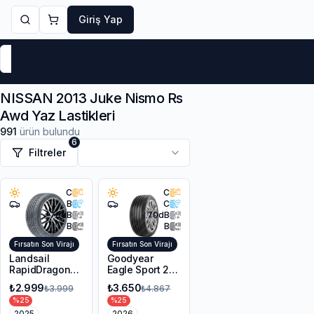
Giriş Yap
Markalar
Yaz Lastikleri
Kış Lastikleri
4 Mevsi
NISSAN 2013 Juke Nismo Rs
Awd Yaz Lastikleri
991
ürün bulundu
6
Filtreler
C
C
B
C
70
dB
70
dB
B
B
Fırsatın Son Virajı
Fırsatın Son Virajı
Landsail
Goodyear
RapidDragon
Eagle Sport 2
RD-3 AS
UHP 225/45R17
₺2.999
₺3.650
₺3.999
₺4.867
215/55R17 98W
94Y XL FP
%
25
%
25
XL
2025
2026