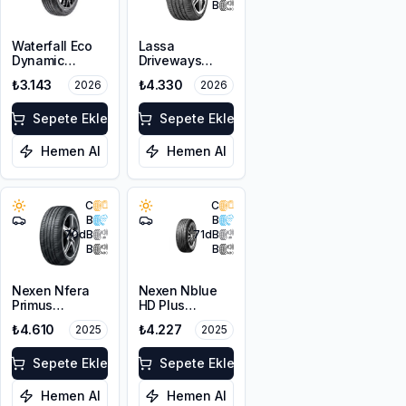
B
Waterfall Eco
Lassa
Dynamic
Driveways
205/45R17 88W
Sport+
₺3.143
₺4.330
2026
2026
XL
225/45R17 94Y
XL
Sepete Ekle
Sepete Ekle
Hemen Al
Hemen Al
C
C
B
B
70
dB
71
dB
B
B
Nexen Nfera
Nexen Nblue
Primus
HD Plus
205/45R17 88V
215/45R17 91W
₺4.610
₺4.227
2025
2025
XL
XL
Sepete Ekle
Sepete Ekle
Hemen Al
Hemen Al