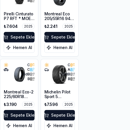
B
Pirelli Cinturato
Montreal Eco
P7 RFT * MOE
205/55R16 94V
225/55R17 97Y
XL
₺7.604
₺2.241
2025
2025
Sepete Ekle
Sepete Ekle
Hemen Al
Hemen Al
C
C
C
A
70
dB
72
dB
B
B
Montreal Eco-2
Michelin Pilot
225/60R18
Sport 5
100V
205/45ZR17
₺3.190
₺7.596
2025
2025
88Y XL
Sepete Ekle
Sepete Ekle
Hemen Al
Hemen Al