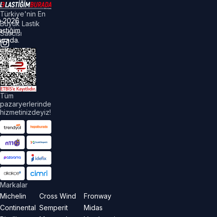
Türkiye'nin En
©
2026
Büyük Lastik
astiğim
Satıcısı
urada.
üm
akları
aklıdır.
Tüm
pazaryerlerinde
hizmetinizdeyiz!
Markalar
Michelin
Cross Wind
Fronway
Continental
Semperit
Midas