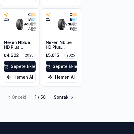
C
C
B
B
69
dB
69
dB
A
B
Nexen Nblue
Nexen Nblue
HD Plus
HD Plus
215/60R16 99H
215/55R17 94V
₺4.602
₺5.015
2025
2025
XL
Sepete Ekle
Sepete Ekle
Hemen Al
Hemen Al
Önceki
1
/
50
Sonraki