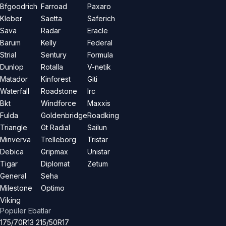
Bfgoodrich
Farroad
Paxaro
Kleber
Saetta
Saferich
Sava
Radar
Eracle
Barum
Kelly
Federal
Strial
Sentury
Formula
Dunlop
Rotalla
V-netik
Matador
Kinforest
Giti
Waterfall
Roadstone
Irc
Bkt
Windforce
Maxxis
Fulda
Goldenbridge
Roadking
Triangle
Gt Radial
Sailun
Minverva
Trelleborg
Tristar
Debica
Gripmax
Unistar
Tigar
Diplomat
Zetum
General
Seha
Milestone
Optimo
Viking
Popüler Ebatlar
175/70R13
215/50R17