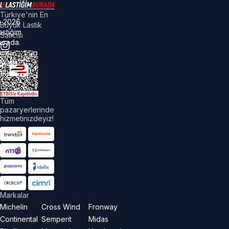
Türkiye'nin En
©
2026
Büyük Lastik
astiğim
Satıcısı
urada.
üm
akları
aklıdır.
Tüm
pazaryerlerinde
hizmetinizdeyiz!
Markalar
Michelin
Cross Wind
Fronway
Continental
Semperit
Midas