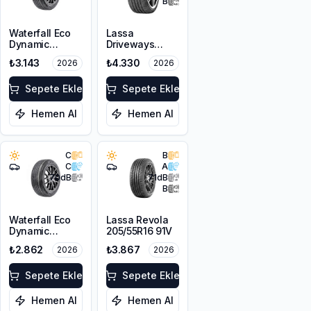
B
Waterfall Eco
Lassa
Dynamic
Driveways
205/45R17 88W
Sport+
₺3.143
₺4.330
2026
2026
XL
225/45R17 94Y
XL
Sepete Ekle
Sepete Ekle
Hemen Al
Hemen Al
C
B
C
A
70
dB
71
dB
B
Waterfall Eco
Lassa Revola
Dynamic
205/55R16 91V
205/45R16 87W
₺2.862
₺3.867
2026
2026
XL
Sepete Ekle
Sepete Ekle
Hemen Al
Hemen Al