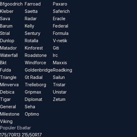
Bfgoodrich
Farroad
Paxaro
Kleber
Saetta
Saferich
Sava
Radar
Eracle
Barum
Kelly
Federal
Strial
Sentury
Formula
Dunlop
Rotalla
V-netik
Matador
Kinforest
Giti
Waterfall
Roadstone
Irc
Bkt
Windforce
Maxxis
Fulda
Goldenbridge
Roadking
Triangle
Gt Radial
Sailun
Minverva
Trelleborg
Tristar
Debica
Gripmax
Unistar
Tigar
Diplomat
Zetum
General
Seha
Milestone
Optimo
Viking
Popüler Ebatlar
175/70R13
215/50R17