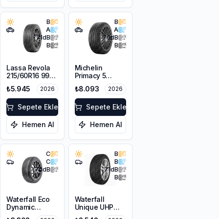
B
B
A
A
71
dB
70
dB
B
B
Lassa Revola
Michelin
215/60R16 99V
Primacy 5
XL
225/55R18 98V
₺5.945
₺8.093
2026
2026
Sepete Ekle
Sepete Ekle
Hemen Al
Hemen Al
C
B
C
B
70
dB
71
dB
B
Waterfall Eco
Waterfall
Dynamic
Unique UHP
225/45R18 95W
205/55R16 94W