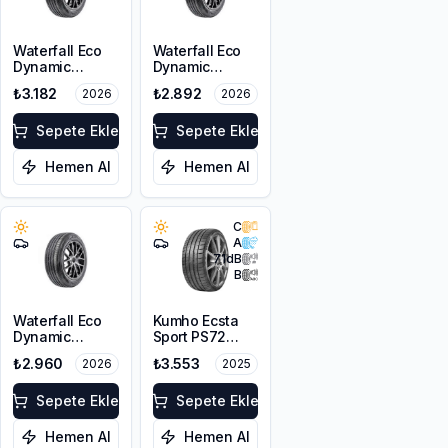
Waterfall Eco
Waterfall Eco
Dynamic
Dynamic
215/60R16 95H
225/45R17 94W
₺3.182
₺2.892
2026
2026
XL
Sepete Ekle
Sepete Ekle
Hemen Al
Hemen Al
C
A
71
dB
B
Waterfall Eco
Kumho Ecsta
Dynamic
Sport PS72
215/45R17 91V
225/45ZR17
₺2.960
₺3.553
2026
2025
XL
91Y EV
Sepete Ekle
Sepete Ekle
Hemen Al
Hemen Al