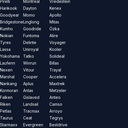
Pirelli
Montreal
Vredestein
Hankook
Dayton
Kenex
Goodyear
Momo
Apollo
Bridgestone
Linglong
Mitas
Kumho
Goodride
Özka
Nokian
Funtoma
Atire
Tyres
Delinte
Voyager
Lassa
Uniroyal
Kooler
Yokohama
Tatko
Solideal
Laufenn
Winrun
Billas
Nexen
Vitour
Trayal
Marshal
Cooper
Accelera
Nankang
Aplus
Maxtrek
Kormoran
Anlas
Metzeler
Falken
Gislaved
Anteo
Riken
Landsail
Camso
Petlas
Tracmax
Arroyo
Taurus
Ceat
Tegrys
Starmaxx
Evergreen
Bestdrive