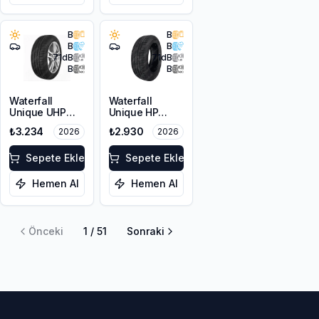
B
B
B
B
71
dB
71
dB
B
B
Waterfall
Waterfall
Unique UHP
Unique HP
215/55R17 94W
205/60R16 92V
₺3.234
₺2.930
2026
2026
Sepete Ekle
Sepete Ekle
Hemen Al
Hemen Al
Önceki
1
/
51
Sonraki