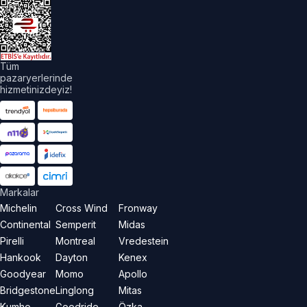
Tüm
pazaryerlerinde
hizmetinizdeyiz!
Markalar
Michelin
Cross Wind
Fronway
Continental
Semperit
Midas
Pirelli
Montreal
Vredestein
Hankook
Dayton
Kenex
Goodyear
Momo
Apollo
Bridgestone
Linglong
Mitas
Kumho
Goodride
Özka