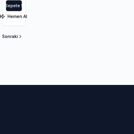
le
Sepete Ekle
l
Hemen Al
Sonraki
la sayfa