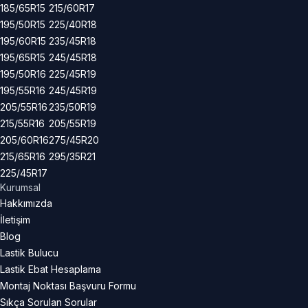
185/65R15
215/60R17
195/50R15
225/40R18
195/60R15
235/45R18
195/65R15
245/45R18
195/50R16
225/45R19
195/55R16
245/45R19
205/55R16
235/50R19
215/55R16
205/55R19
205/60R16
275/45R20
215/65R16
295/35R21
225/45R17
Kurumsal
Hakkımızda
İletişim
Blog
Lastik Bulucu
Lastik Ebat Hesaplama
Montaj Noktası Başvuru Formu
Sıkça Sorulan Sorular