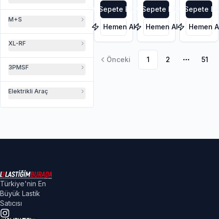
Sepete Ekle
Sepete Ekle
Sepete Ek
M+S
Hemen Al
Hemen Al
Hemen A
XL-RF
Önceki
1
2
51
Daha faz
3PMSF
Elektrikli Araç
Türkiye'nin En
Büyük Lastik
Satıcısı