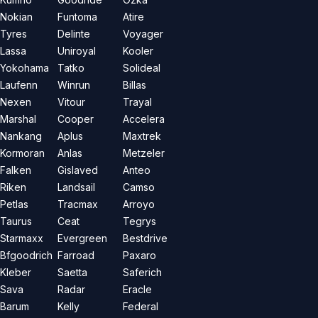
Nokian
Funtoma
Atire
Tyres
Delinte
Voyager
Lassa
Uniroyal
Kooler
Yokohama
Tatko
Solideal
Laufenn
Winrun
Billas
Nexen
Vitour
Trayal
Marshal
Cooper
Accelera
Nankang
Aplus
Maxtrek
Kormoran
Anlas
Metzeler
Falken
Gislaved
Anteo
Riken
Landsail
Camso
Petlas
Tracmax
Arroyo
Taurus
Ceat
Tegrys
Starmaxx
Evergreen
Bestdrive
Bfgoodrich
Farroad
Paxaro
Kleber
Saetta
Saferich
Sava
Radar
Eracle
Barum
Kelly
Federal