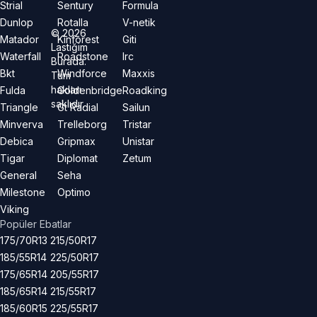
Strial
Sentury
Formula
Dunlop
Rotalla
V-netik
©
2026
Matador
Kinforest
Giti
Lastiğim
Waterfall
Roadstone
Irc
Burada.
Bkt
Windforce
Maxxis
Tüm
hakları
Fulda
Goldenbridge
Roadking
saklıdır.
Triangle
Gt Radial
Sailun
Minverva
Trelleborg
Tristar
Debica
Gripmax
Unistar
Tigar
Diplomat
Zetum
General
Seha
Milestone
Optimo
Viking
Popüler Ebatlar
175/70R13
215/50R17
185/55R14
225/50R17
175/65R14
205/55R17
185/65R14
215/55R17
185/60R15
225/55R17