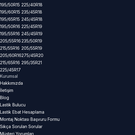
195/50R15
225/40R18
195/60R15
235/45R18
195/65R15
245/45R18
195/50R16
225/45R19
195/55R16
245/45R19
205/55R16
235/50R19
215/55R16
205/55R19
205/60R16
275/45R20
215/65R16
295/35R21
225/45R17
Kurumsal
Hakkımızda
İletişim
Blog
Lastik Bulucu
Lastik Ebat Hesaplama
Montaj Noktası Başvuru Formu
Sıkça Sorulan Sorular
Müşteri Yorumları