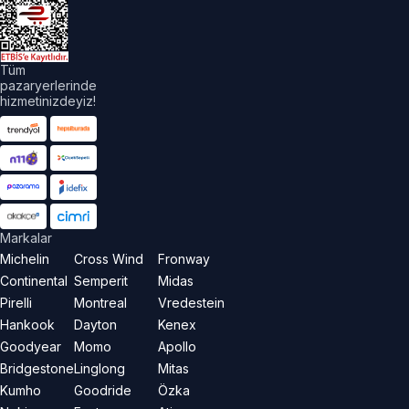
Tüm
pazaryerlerinde
hizmetinizdeyiz!
Markalar
Michelin
Cross Wind
Fronway
Continental
Semperit
Midas
Pirelli
Montreal
Vredestein
Hankook
Dayton
Kenex
Goodyear
Momo
Apollo
Bridgestone
Linglong
Mitas
Kumho
Goodride
Özka