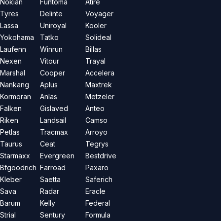
Nokian
Funtoma
Atire
Tyres
Delinte
Voyager
Lassa
Uniroyal
Kooler
Yokohama
Tatko
Solideal
Laufenn
Winrun
Billas
Nexen
Vitour
Trayal
Marshal
Cooper
Accelera
Nankang
Aplus
Maxtrek
Kormoran
Anlas
Metzeler
Falken
Gislaved
Anteo
Riken
Landsail
Camso
Petlas
Tracmax
Arroyo
Taurus
Ceat
Tegrys
Starmaxx
Evergreen
Bestdrive
Bfgoodrich
Farroad
Paxaro
Kleber
Saetta
Saferich
Sava
Radar
Eracle
Barum
Kelly
Federal
Strial
Sentury
Formula