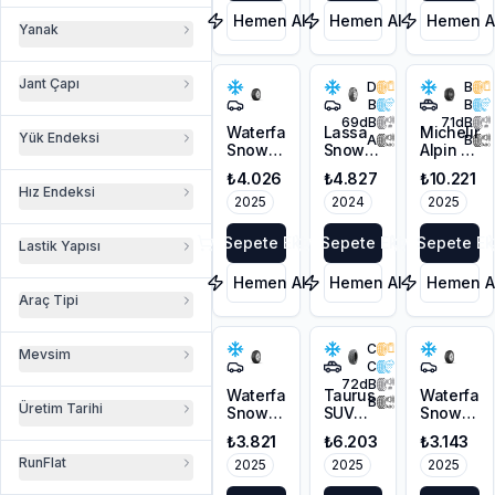
Hemen Al
Hemen Al
Hemen A
Barum
(
1
)
Yanak
Riken
(
1
)
Jant Çapı
D
B
B
B
69
dB
71
dB
Waterfall
Lassa
Michelin
Yük Endeksi
A
B
Snow
Snoways
Alpin 7
Hill 3
4
215/55R18
₺4.026
₺4.827
₺10.221
225/55R16
215/55R16
99V XL
Hız Endeksi
95V
2025
97H XL
2024
M+S
2025
M+S
3PMSF
3PMSF
Sepete Ekle
Sepete Ekle
Sepete Ek
Lastik Yapısı
Hemen Al
Hemen Al
Hemen A
Araç Tipi
C
Mevsim
C
72
dB
Waterfall
Taurus
Waterfall
B
Üretim Tarihi
Snow
SUV
Snow
Hill 3
Winter
Hill 3
₺3.821
₺6.203
₺3.143
215/55R16
225/60R17
225/45R1
RunFlat
97V XL
2025
103V XL
2025
91V
2025
M+S