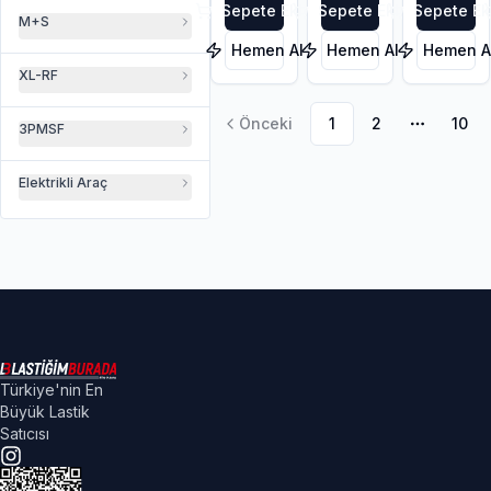
3PMSF
Sepete Ekle
Sepete Ekle
Sepete Ek
M+S
Hemen Al
Hemen Al
Hemen A
XL-RF
Önceki
1
2
10
3PMSF
Daha faz
Elektrikli Araç
Türkiye'nin En
Büyük Lastik
Satıcısı