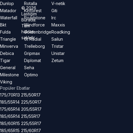
Dunlop
Rotalla
V-netik
©
2026
Matador
Kinforest
Giti
Lastiğim
Waterfall
Roadstone
Irc
Burada.
Bkt
Windforce
Maxxis
Tüm
hakları
Fulda
Goldenbridge
Roadking
saklıdır.
Triangle
Gt Radial
Sailun
Minverva
Trelleborg
Tristar
Debica
Gripmax
Unistar
Tigar
Diplomat
Zetum
General
Seha
Milestone
Optimo
Viking
Popüler Ebatlar
175/70R13
215/50R17
185/55R14
225/50R17
175/65R14
205/55R17
185/65R14
215/55R17
185/60R15
225/55R17
185/65R15
215/60R17