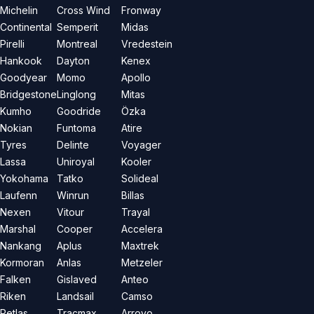
Michelin
Cross Wind
Fronway
Continental
Semperit
Midas
Pirelli
Montreal
Vredestein
Hankook
Dayton
Kenex
Goodyear
Momo
Apollo
Bridgestone
Linglong
Mitas
Kumho
Goodride
Özka
Nokian
Funtoma
Atire
Tyres
Delinte
Voyager
Lassa
Uniroyal
Kooler
Yokohama
Tatko
Solideal
Laufenn
Winrun
Billas
Nexen
Vitour
Trayal
Marshal
Cooper
Accelera
Nankang
Aplus
Maxtrek
Kormoran
Anlas
Metzeler
Falken
Gislaved
Anteo
Riken
Landsail
Camso
Petlas
Tracmax
Arroyo