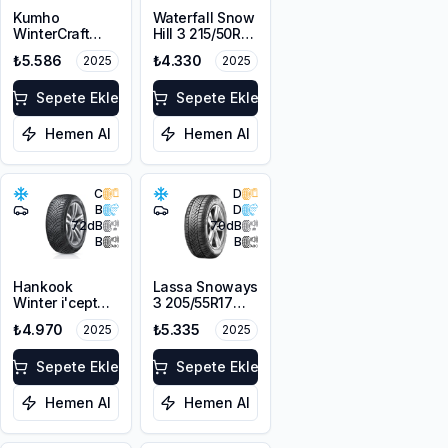
Kumho
Waterfall Snow
WinterCraft
Hill 3 215/50R17
WI32 215/50R17
91V
₺5.586
₺4.330
2025
2025
95T XL M+S
3PMSF Çivi
Delikli
Sepete Ekle
Sepete Ekle
Hemen Al
Hemen Al
C
D
B
D
72
dB
70
dB
B
B
Hankook
Lassa Snoways
Winter i'cept
3 205/55R17
RS3 W462
95V XL M+S
₺4.970
₺5.335
2025
2025
215/55R16 97H
3PMSF
XL M+S 3PMSF
Sepete Ekle
Sepete Ekle
Hemen Al
Hemen Al