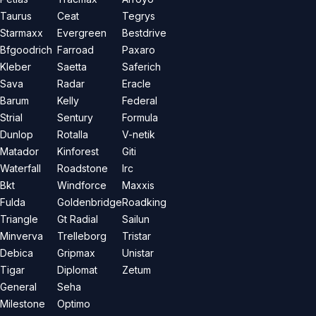
Taurus
Ceat
Tegrys
Starmaxx
Evergreen
Bestdrive
Bfgoodrich
Farroad
Paxaro
Kleber
Saetta
Saferich
Sava
Radar
Eracle
Barum
Kelly
Federal
Strial
Sentury
Formula
Dunlop
Rotalla
V-netik
Matador
Kinforest
Giti
Waterfall
Roadstone
Irc
Bkt
Windforce
Maxxis
Fulda
Goldenbridge
Roadking
Triangle
Gt Radial
Sailun
Minverva
Trelleborg
Tristar
Debica
Gripmax
Unistar
Tigar
Diplomat
Zetum
General
Seha
Milestone
Optimo