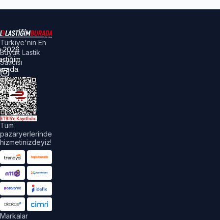
Türkiye'nin En
©
2026
Büyük Lastik
astiğim
Satıcısı
urada.
üm
akları
aklıdır.
Tüm
pazaryerlerinde
hizmetinizdeyiz!
Markalar