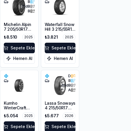
B
71
dB
B
Michelin Alpin
Waterfall Snow
7 205/50R17
Hill 3 215/55R16
93V XL M+S
97V XL
₺8.510
₺3.821
2025
2025
3PMSF
Sepete Ekle
Sepete Ekle
Hemen Al
Hemen Al
D
B
69
dB
A
Kumho
Lassa Snoways
WinterCraft
4 215/50R17
WI32 215/55R16
95V XL M+S
₺5.054
₺5.677
2025
2026
97T XL M+S
3PMSF
3PMSF
Sepete Ekle
Sepete Ekle