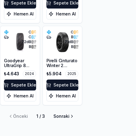
Sepete Ekle
Sepete Ekle
Hemen Al
Hemen Al
C
C
C
B
72
dB
71
dB
B
B
Goodyear
Pirelli Cinturato
UltraGrip 8
Winter 2
Performance
205/55R17 95H
₺4.643
₺5.904
2024
2025
215/50R17 95V
XL M+S 3PMSF
XL M+S FP
Sepete Ekle
Sepete Ekle
Hemen Al
Hemen Al
Önceki
1
/
3
Sonraki