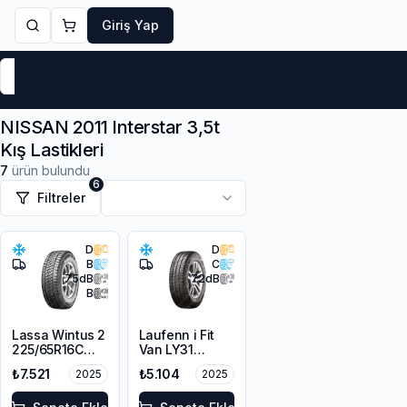
Giriş Yap
Markalar
Yaz Lastikleri
Kış Lastikleri
4 Mevsi
NISSAN 2011 Interstar 3,5t
Kış Lastikleri
7
ürün bulundu
6
Filtreler
D
D
B
C
75
dB
72
dB
B
Lassa Wintus 2
Laufenn i Fit
225/65R16C
Van LY31
112/110 R M+S
225/65R16C
₺7.521
₺5.104
2025
2025
3PMSF 8PR
112/110R M+S
3PMSF 8PR