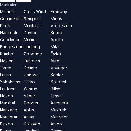
Markalar
Michelin
Cross Wind
Fronway
Continental
Semperit
Midas
Pirelli
Montreal
Vredestein
Hankook
Dayton
Kenex
Goodyear
Momo
Apollo
Bridgestone
Linglong
Mitas
Kumho
Goodride
Özka
Nokian
Funtoma
Atire
Tyres
Delinte
Voyager
Lassa
Uniroyal
Kooler
Yokohama
Tatko
Solideal
Laufenn
Winrun
Billas
Nexen
Vitour
Trayal
Marshal
Cooper
Accelera
Nankang
Aplus
Maxtrek
Kormoran
Anlas
Metzeler
Falken
Gislaved
Anteo
Riken
Landsail
Camso