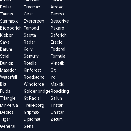
Petlas
Tracmax
Arroyo
Taurus
Ceat
Tegrys
Starmaxx
Evergreen
Bestdrive
Bfgoodrich
Farroad
Paxaro
Kleber
Saetta
Saferich
Sava
Radar
Eracle
Barum
Kelly
Federal
Strial
Sentury
Formula
Dunlop
Rotalla
V-netik
Matador
Kinforest
Giti
Waterfall
Roadstone
Irc
Bkt
Windforce
Maxxis
Fulda
Goldenbridge
Roadking
Triangle
Gt Radial
Sailun
Minverva
Trelleborg
Tristar
Debica
Gripmax
Unistar
Tigar
Diplomat
Zetum
General
Seha