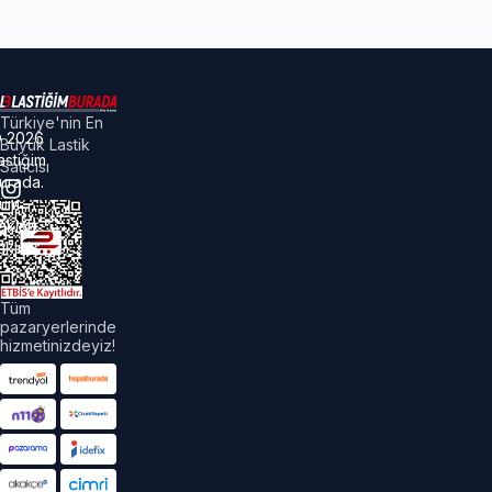
Türkiye'nin En
©
2026
Büyük Lastik
astiğim
Satıcısı
urada.
üm
akları
aklıdır.
Tüm
pazaryerlerinde
hizmetinizdeyiz!