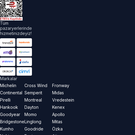
Tüm
pazaryerlerinde
hizmetinizdeyiz!
Markalar
Michelin
Cross Wind
Fronway
Continental
Semperit
Midas
Pirelli
Montreal
Vredestein
Hankook
Dayton
Kenex
Goodyear
Momo
Apollo
Bridgestone
Linglong
Mitas
Kumho
Goodride
Özka