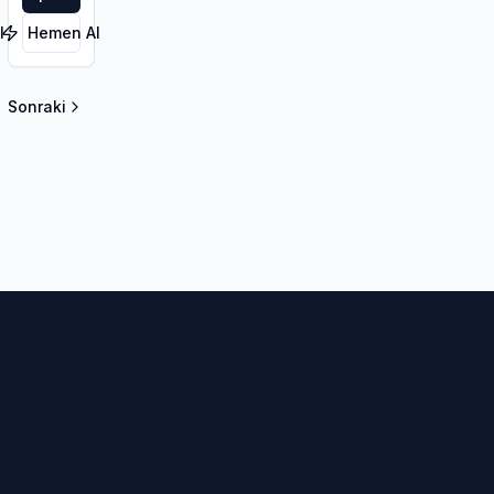
l
Hemen Al
Sonraki
la sayfa