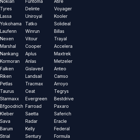
Nokian
Funtoma
Atire
Tyres
Delinte
Voyager
Lassa
Uniroyal
Kooler
Yokohama
Tatko
Solideal
Laufenn
Winrun
Billas
Nexen
Vitour
Trayal
Marshal
Cooper
Accelera
Nankang
Aplus
Maxtrek
Kormoran
Anlas
Metzeler
Falken
Gislaved
Anteo
Riken
Landsail
Camso
Petlas
Tracmax
Arroyo
Taurus
Ceat
Tegrys
Starmaxx
Evergreen
Bestdrive
Bfgoodrich
Farroad
Paxaro
Kleber
Saetta
Saferich
Sava
Radar
Eracle
Barum
Kelly
Federal
Strial
Sentury
Formula