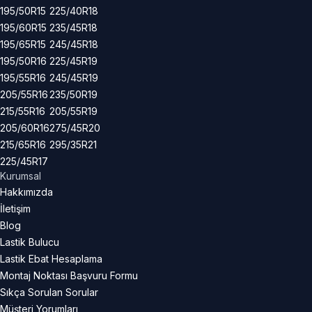
195/50R15
225/40R18
195/60R15
235/45R18
195/65R15
245/45R18
195/50R16
225/45R19
195/55R16
245/45R19
205/55R16
235/50R19
215/55R16
205/55R19
205/60R16
275/45R20
215/65R16
295/35R21
225/45R17
Kurumsal
Hakkımızda
İletişim
Blog
Lastik Bulucu
Lastik Ebat Hesaplama
Montaj Noktası Başvuru Formu
Sıkça Sorulan Sorular
Müşteri Yorumları