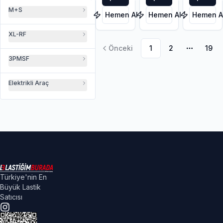
M+S
Hemen Al
Hemen Al
Hemen A
XL-RF
Önceki
1
2
19
Daha faz
3PMSF
Elektrikli Araç
Türkiye'nin En
Büyük Lastik
Satıcısı