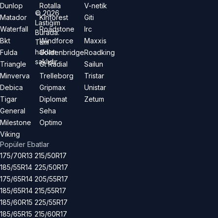
Dunlop
Rotalla
V-netik
©
2026
Matador
Kinforest
Giti
Lastiğim
Waterfall
Roadstone
Irc
Burada.
Bkt
Windforce
Maxxis
Tüm
hakları
Fulda
Goldenbridge
Roadking
saklıdır.
Triangle
Gt Radial
Sailun
Minverva
Trelleborg
Tristar
Debica
Gripmax
Unistar
Tigar
Diplomat
Zetum
General
Seha
Milestone
Optimo
Viking
Popüler Ebatlar
175/70R13
215/50R17
185/55R14
225/50R17
175/65R14
205/55R17
185/65R14
215/55R17
185/60R15
225/55R17
185/65R15
215/60R17