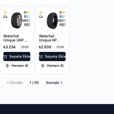
B
B
B
B
71
dB
71
dB
B
B
Waterfall
Waterfall
Unique UHP
Unique HP
215/55R17 94W
205/60R16 92V
₺3.234
₺2.930
2026
2026
Sepete Ekle
Sepete Ekle
Hemen Al
Hemen Al
Önceki
1
/
50
Sonraki