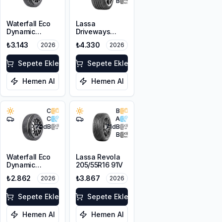
B
Waterfall Eco
Lassa
Dynamic
Driveways
205/45R17 88W
Sport+
₺3.143
₺4.330
2026
2026
XL
225/45R17 94Y
XL
Sepete Ekle
Sepete Ekle
Hemen Al
Hemen Al
C
B
C
A
70
dB
71
dB
B
Waterfall Eco
Lassa Revola
Dynamic
205/55R16 91V
205/45R16 87W
₺2.862
₺3.867
2026
2026
XL
Sepete Ekle
Sepete Ekle
Hemen Al
Hemen Al