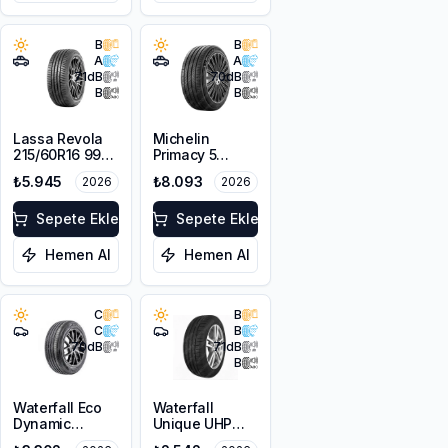
B
B
A
A
71
dB
70
dB
B
B
Lassa Revola
Michelin
215/60R16 99V
Primacy 5
XL
225/55R18 98V
₺5.945
₺8.093
2026
2026
Sepete Ekle
Sepete Ekle
Hemen Al
Hemen Al
C
B
C
B
70
dB
71
dB
B
Waterfall Eco
Waterfall
Dynamic
Unique UHP
225/45R18 95W
205/55R16 94W