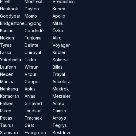
Pirelli
Montreal
Vredestein
Hankook
Dayton
Kenex
Goodyear
Momo
Apollo
Bridgestone
Linglong
Mitas
Kumho
Goodride
Özka
Nokian
Funtoma
Atire
Tyres
Delinte
Voyager
Lassa
Uniroyal
Kooler
Yokohama
Tatko
Solideal
Laufenn
Winrun
Billas
Nexen
Vitour
Trayal
Marshal
Cooper
Accelera
Nankang
Aplus
Maxtrek
Kormoran
Anlas
Metzeler
Falken
Gislaved
Anteo
Riken
Landsail
Camso
Petlas
Tracmax
Arroyo
Taurus
Ceat
Tegrys
Starmaxx
Evergreen
Bestdrive