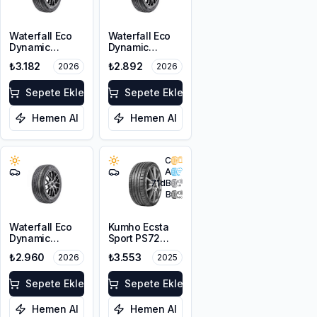
Waterfall Eco
Waterfall Eco
Dynamic
Dynamic
215/60R16 95H
225/45R17 94W
₺3.182
₺2.892
2026
2026
XL
Sepete Ekle
Sepete Ekle
Hemen Al
Hemen Al
C
A
71
dB
B
Waterfall Eco
Kumho Ecsta
Dynamic
Sport PS72
215/45R17 91V
225/45ZR17
₺2.960
₺3.553
2026
2025
XL
91Y EV
Sepete Ekle
Sepete Ekle
Hemen Al
Hemen Al