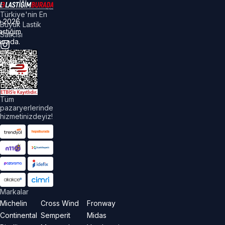
Türkiye'nin En
©
2026
Büyük Lastik
astiğim
Satıcısı
urada.
üm
akları
aklıdır.
Tüm
pazaryerlerinde
hizmetinizdeyiz!
Markalar
Michelin
Cross Wind
Fronway
Continental
Semperit
Midas