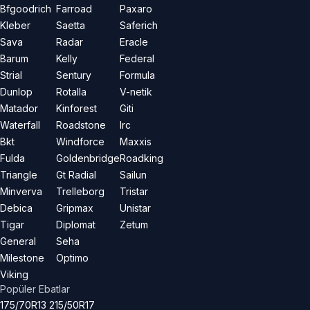
Bfgoodrich
Farroad
Paxaro
Kleber
Saetta
Saferich
Sava
Radar
Eracle
Barum
Kelly
Federal
Strial
Sentury
Formula
Dunlop
Rotalla
V-netik
Matador
Kinforest
Giti
Waterfall
Roadstone
Irc
Bkt
Windforce
Maxxis
Fulda
Goldenbridge
Roadking
Triangle
Gt Radial
Sailun
Minverva
Trelleborg
Tristar
Debica
Gripmax
Unistar
Tigar
Diplomat
Zetum
General
Seha
Milestone
Optimo
Viking
Popüler Ebatlar
175/70R13
215/50R17