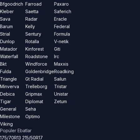
Bfgoodrich
Farroad
Paxaro
Kleber
Saetta
Saferich
Sava
Radar
Eracle
Barum
Kelly
Federal
Strial
Sentury
Formula
Dunlop
Rotalla
V-netik
Matador
Kinforest
Giti
Waterfall
Roadstone
Irc
Bkt
Windforce
Maxxis
Fulda
Goldenbridge
Roadking
Triangle
Gt Radial
Sailun
Minverva
Trelleborg
Tristar
Debica
Gripmax
Unistar
Tigar
Diplomat
Zetum
General
Seha
Milestone
Optimo
Viking
Popüler Ebatlar
175/70R13
215/50R17