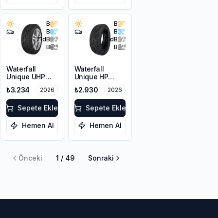
B
B
B
B
71
dB
71
dB
B
B
Waterfall
Waterfall
Unique UHP
Unique HP
215/55R17 94W
205/60R16 92V
₺3.234
₺2.930
2026
2026
Sepete Ekle
Sepete Ekle
Hemen Al
Hemen Al
Önceki
1
/
49
Sonraki