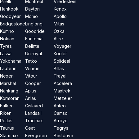
Pirelli
Montreal
Vredestein
Hankook
Dayton
Kenex
Goodyear
Momo
Apollo
Bridgestone
Linglong
Mitas
Kumho
Goodride
Özka
Nokian
Funtoma
Atire
Tyres
Delinte
Voyager
Lassa
Uniroyal
Kooler
Yokohama
Tatko
Solideal
Laufenn
Winrun
Billas
Nexen
Vitour
Trayal
Marshal
Cooper
Accelera
Nankang
Aplus
Maxtrek
Kormoran
Anlas
Metzeler
Falken
Gislaved
Anteo
Riken
Landsail
Camso
Petlas
Tracmax
Arroyo
Taurus
Ceat
Tegrys
Starmaxx
Evergreen
Bestdrive