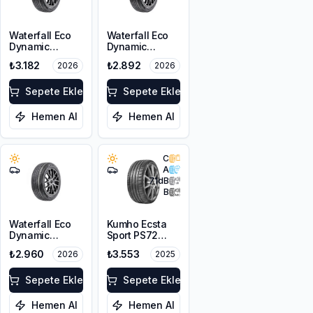
Waterfall Eco
Waterfall Eco
Dynamic
Dynamic
215/60R16 95H
225/45R17 94W
₺3.182
₺2.892
2026
2026
XL
Sepete Ekle
Sepete Ekle
Hemen Al
Hemen Al
C
A
71
dB
B
Waterfall Eco
Kumho Ecsta
Dynamic
Sport PS72
215/45R17 91V
225/45ZR17
₺2.960
₺3.553
2026
2025
XL
91Y EV
Sepete Ekle
Sepete Ekle
Hemen Al
Hemen Al