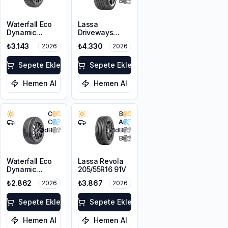
B
Waterfall Eco
Lassa
Dynamic
Driveways
205/45R17 88W
Sport+
₺3.143
₺4.330
2026
2026
XL
225/45R17 94Y
XL
Sepete Ekle
Sepete Ekle
Hemen Al
Hemen Al
C
B
C
A
70
dB
71
dB
B
Waterfall Eco
Lassa Revola
Dynamic
205/55R16 91V
205/45R16 87W
₺2.862
₺3.867
2026
2026
XL
Sepete Ekle
Sepete Ekle
Hemen Al
Hemen Al