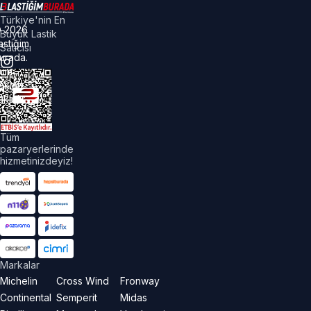
Türkiye'nin En
©
2026
Büyük Lastik
astiğim
Satıcısı
urada.
üm
akları
aklıdır.
Tüm
pazaryerlerinde
hizmetinizdeyiz!
Markalar
Michelin
Cross Wind
Fronway
Continental
Semperit
Midas