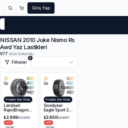
Giriş Yap
Markalar
Yaz Lastikleri
Kış Lastikleri
4 Mevsi
NISSAN 2010 Juke Nismo Rs
Awd Yaz Lastikleri
977
ürün bulundu
6
Filtreler
C
C
B
C
70
dB
70
dB
B
B
Fırsatın Son Virajı
Fırsatın Son Virajı
Landsail
Goodyear
RapidDragon
Eagle Sport 2
RD-3 AS
UHP 225/45R17
₺2.999
₺3.650
₺3.999
₺4.867
215/55R17 98W
94Y XL FP
%
25
%
25
XL
2025
2026