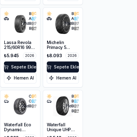
B
B
A
A
71
dB
70
dB
B
B
Lassa Revola
Michelin
215/60R16 99V
Primacy 5
XL
225/55R18 98V
₺5.945
₺8.093
2026
2026
Sepete Ekle
Sepete Ekle
Hemen Al
Hemen Al
C
B
C
B
70
dB
71
dB
B
Waterfall Eco
Waterfall
Dynamic
Unique UHP
225/45R18 95W
205/55R16 94W