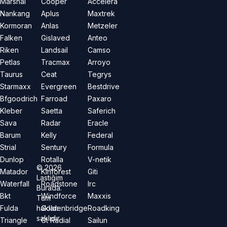
Marshal
Cooper
Accelera
Nankang
Aplus
Maxtrek
Kormoran
Anlas
Metzeler
Falken
Gislaved
Anteo
Riken
Landsail
Camso
Petlas
Tracmax
Arroyo
Taurus
Ceat
Tegrys
Starmaxx
Evergreen
Bestdrive
Bfgoodrich
Farroad
Paxaro
Kleber
Saetta
Saferich
Sava
Radar
Eracle
Barum
Kelly
Federal
Strial
Sentury
Formula
Dunlop
Rotalla
V-netik
©
2026
Matador
Kinforest
Giti
Lastiğim
Waterfall
Roadstone
Irc
Burada.
Bkt
Windforce
Maxxis
Tüm
hakları
Fulda
Goldenbridge
Roadking
saklıdır.
Triangle
Gt Radial
Sailun