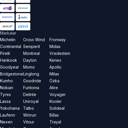
Markalar
Michelin
Cross Wind
Fronway
Continental
Semperit
Midas
Pirelli
Montreal
Vredestein
Hankook
Dayton
Kenex
Goodyear
Momo
Apollo
Bridgestone
Linglong
Mitas
Kumho
Goodride
Özka
Nokian
Funtoma
Atire
Tyres
Delinte
Voyager
Lassa
Uniroyal
Kooler
Yokohama
Tatko
Solideal
Laufenn
Winrun
Billas
Nexen
Vitour
Trayal