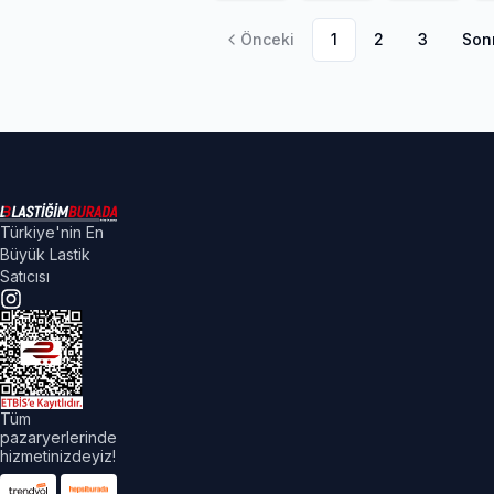
Önceki
1
2
3
Son
Türkiye'nin En
Büyük Lastik
Satıcısı
Tüm
pazaryerlerinde
hizmetinizdeyiz!