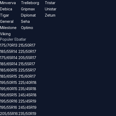
Minverva
Trelleborg
Tristar
Debica
Gripmax
Unistar
Tigar
Diplomat
Zetum
General
Seha
Milestone
Optimo
Viking
Popüler Ebatlar
175/70R13
215/50R17
185/55R14
225/50R17
175/65R14
205/55R17
185/65R14
215/55R17
185/60R15
225/55R17
185/65R15
215/60R17
195/50R15
225/40R18
195/60R15
235/45R18
195/65R15
245/45R18
195/50R16
225/45R19
195/55R16
245/45R19
205/55R16
235/50R19