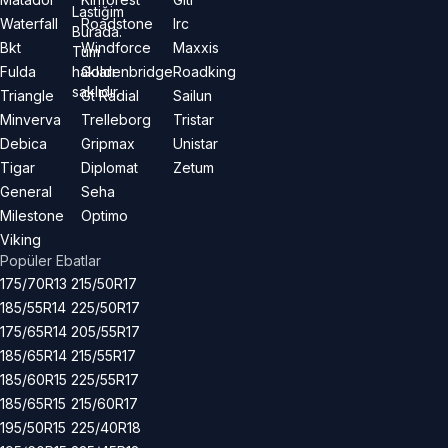
Lastiğim
Waterfall
Roadstone
Irc
Burada.
Bkt
Windforce
Maxxis
Tüm
hakları
Fulda
Goldenbridge
Roadking
saklıdır.
Triangle
Gt Radial
Sailun
Minverva
Trelleborg
Tristar
Debica
Gripmax
Unistar
Tigar
Diplomat
Zetum
General
Seha
Milestone
Optimo
Viking
Popüler Ebatlar
175/70R13
215/50R17
185/55R14
225/50R17
175/65R14
205/55R17
185/65R14
215/55R17
185/60R15
225/55R17
185/65R15
215/60R17
195/50R15
225/40R18