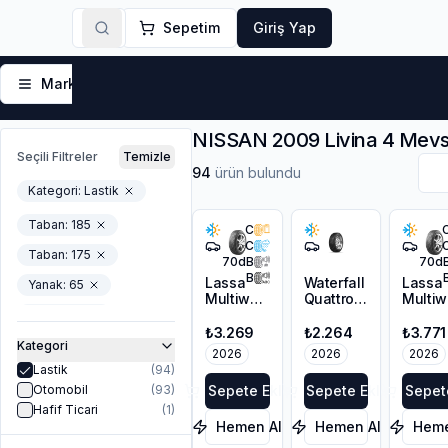
Sepetim
Giriş Yap
Markalar
Yaz Lastikleri
Kış Lastikleri
4 Mevsi
NISSAN 2009 Livina 4 Mevsi
Seçili Filtreler
Temizle
94
ürün bulundu
Kategori:
Lastik
Taban
:
185
C
C
Taban
:
175
70
dB
70
d
B
Lassa
Waterfall
Lassa
Yanak
:
65
Multiways
Quattro
Multiw
2
175/70R14
2
Yanak
:
70
185/65R14
88T XL
175/65
₺3.269
₺2.264
₺3.771
Jant Çapı
:
15
90H XL
88H X
Kategori
2026
2026
2026
M+S
M+S
Lastik
(
94
)
Jant Çapı
:
14
3PMSF
3PMS
Sepete Ekle
Sepete Ekle
Sepet
Otomobil
(
93
)
Mevsim
:
4 Mevsim
Hafif Ticari
(
1
)
Hemen Al
Hemen Al
Heme
Stokta Var