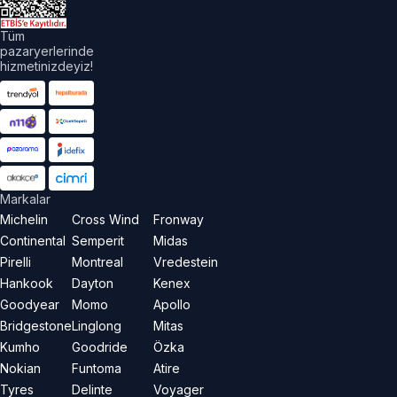
Tüm
pazaryerlerinde
hizmetinizdeyiz!
Markalar
Michelin
Cross Wind
Fronway
Continental
Semperit
Midas
Pirelli
Montreal
Vredestein
Hankook
Dayton
Kenex
Goodyear
Momo
Apollo
Bridgestone
Linglong
Mitas
Kumho
Goodride
Özka
Nokian
Funtoma
Atire
Tyres
Delinte
Voyager