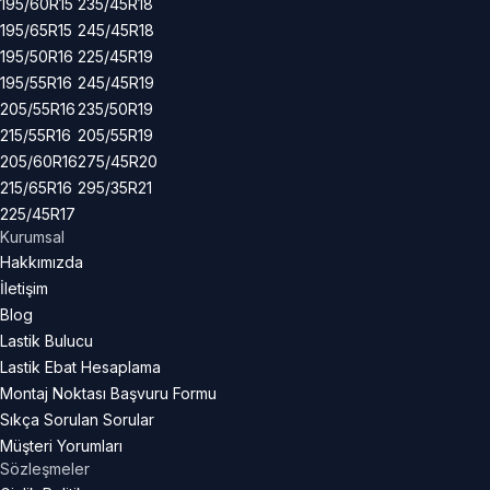
195/60R15
235/45R18
195/65R15
245/45R18
195/50R16
225/45R19
195/55R16
245/45R19
205/55R16
235/50R19
215/55R16
205/55R19
205/60R16
275/45R20
215/65R16
295/35R21
225/45R17
Kurumsal
Hakkımızda
İletişim
Blog
Lastik Bulucu
Lastik Ebat Hesaplama
Montaj Noktası Başvuru Formu
Sıkça Sorulan Sorular
Müşteri Yorumları
Sözleşmeler