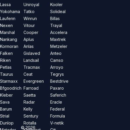
Lassa
Uniroyal
Kooler
Yokohama
Tatko
Solideal
Laufenn
Winrun
Billas
Nexen
Vitour
Trayal
Marshal
Cooper
Accelera
Nankang
Aplus
Maxtrek
Kormoran
Anlas
Metzeler
Falken
Gislaved
Anteo
Riken
Landsail
Camso
Petlas
Tracmax
Arroyo
Taurus
Ceat
Tegrys
Starmaxx
Evergreen
Bestdrive
Bfgoodrich
Farroad
Paxaro
Kleber
Saetta
Saferich
Sava
Radar
Eracle
Barum
Kelly
Federal
Strial
Sentury
Formula
Dunlop
Rotalla
V-netik
©
2026
Matador
Kinforest
Giti