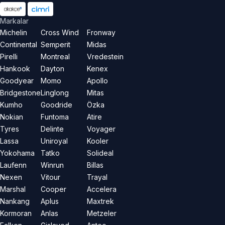
Markalar
Michelin
Cross Wind
Fronway
Continental
Semperit
Midas
Pirelli
Montreal
Vredestein
Hankook
Dayton
Kenex
Goodyear
Momo
Apollo
Bridgestone
Linglong
Mitas
Kumho
Goodride
Özka
Nokian
Funtoma
Atire
Tyres
Delinte
Voyager
Lassa
Uniroyal
Kooler
Yokohama
Tatko
Solideal
Laufenn
Winrun
Billas
Nexen
Vitour
Trayal
Marshal
Cooper
Accelera
Nankang
Aplus
Maxtrek
Kormoran
Anlas
Metzeler