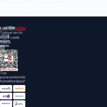
Türkiye'nin En
©
2026
Büyük Lastik
astiğim
Satıcısı
urada.
üm
akları
aklıdır.
Tüm
pazaryerlerinde
hizmetinizdeyiz!