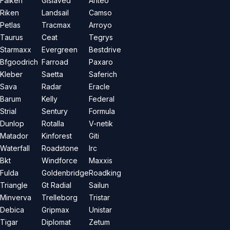
Falken
Gislaved
Anteo
Riken
Landsail
Camso
Petlas
Tracmax
Arroyo
Taurus
Ceat
Tegrys
Starmaxx
Evergreen
Bestdrive
Bfgoodrich
Farroad
Paxaro
Kleber
Saetta
Saferich
Sava
Radar
Eracle
Barum
Kelly
Federal
Strial
Sentury
Formula
Dunlop
Rotalla
V-netik
Matador
Kinforest
Giti
Waterfall
Roadstone
Irc
Bkt
Windforce
Maxxis
Fulda
Goldenbridge
Roadking
Triangle
Gt Radial
Sailun
Minverva
Trelleborg
Tristar
Debica
Gripmax
Unistar
Tigar
Diplomat
Zetum