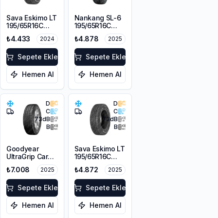
Sava Eskimo LT
Nankang SL-6
195/65R16C
195/65R16C
104/102T
104/102R
₺4.433
₺4.878
2024
2025
Sepete Ekle
Sepete Ekle
Hemen Al
Hemen Al
D
D
C
C
73
dB
73
dB
B
B
Goodyear
Sava Eskimo LT
UltraGrip Cargo
195/65R16C
195/65R16C
104/102T
₺7.008
₺4.872
2025
2025
104/102T M+S
3PMSF
Sepete Ekle
Sepete Ekle
Hemen Al
Hemen Al