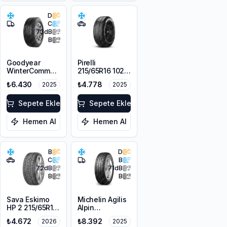
D
C
73
dB
B
Goodyear
Pirelli
WinterCommand
215/65R16 102T
Cargo
XL Scorpion
₺6.430
₺4.778
2025
2025
215/65R16C
Winter M+S
109/107T M+S
3PMSF
3PMSF
Sepete Ekle
Sepete Ekle
Hemen Al
Hemen Al
B
D
C
B
72
dB
71
dB
B
B
Sava Eskimo
Michelin Agilis
HP 2 215/65R16
Alpin
98H M+S
215/65R16C
₺4.672
₺8.392
2026
2025
3PMSF
109/107R 106T