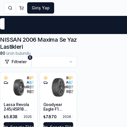
Giriş Yap
Markalar
Yaz Lastikleri
Kış Lastikleri
4 Mevsi
NISSAN 2006 Maxima Se Yaz
Lastikleri
80
ürün bulundu
6
Filtreler
B
B
A
A
71
dB
70
dB
B
B
Lassa Revola
Goodyear
245/45R18
Eagle F1
100Y XL
Asymmetric 6
₺5.838
₺7.870
2025
2026
245/45R18
100Y XL FP