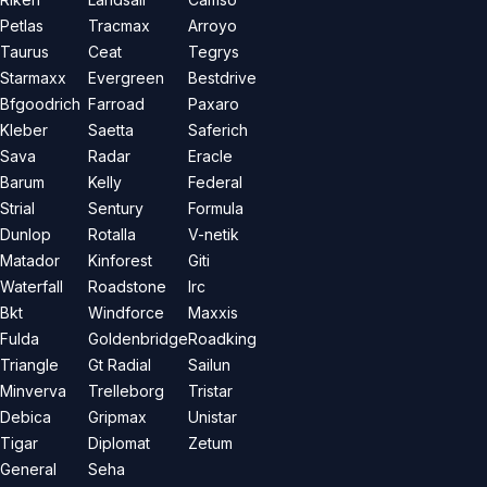
Petlas
Tracmax
Arroyo
Taurus
Ceat
Tegrys
Starmaxx
Evergreen
Bestdrive
Bfgoodrich
Farroad
Paxaro
Kleber
Saetta
Saferich
Sava
Radar
Eracle
Barum
Kelly
Federal
Strial
Sentury
Formula
Dunlop
Rotalla
V-netik
Matador
Kinforest
Giti
Waterfall
Roadstone
Irc
Bkt
Windforce
Maxxis
Fulda
Goldenbridge
Roadking
Triangle
Gt Radial
Sailun
Minverva
Trelleborg
Tristar
Debica
Gripmax
Unistar
Tigar
Diplomat
Zetum
General
Seha