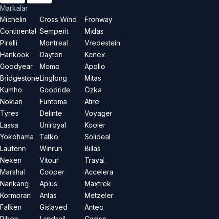
Markalar
Michelin
Cross Wind
Fronway
Continental
Semperit
Midas
Pirelli
Montreal
Vredestein
Hankook
Dayton
Kenex
Goodyear
Momo
Apollo
Bridgestone
Linglong
Mitas
Kumho
Goodride
Özka
Nokian
Funtoma
Atire
Tyres
Delinte
Voyager
Lassa
Uniroyal
Kooler
Yokohama
Tatko
Solideal
Laufenn
Winrun
Billas
Nexen
Vitour
Trayal
Marshal
Cooper
Accelera
Nankang
Aplus
Maxtrek
Kormoran
Anlas
Metzeler
Falken
Gislaved
Anteo
Riken
Landsail
Camso