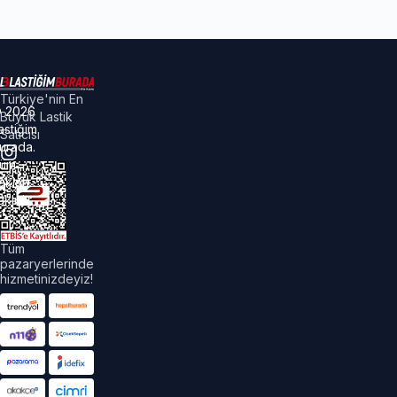
Türkiye'nin En
©
2026
Büyük Lastik
astiğim
Satıcısı
urada.
üm
akları
aklıdır.
Tüm
pazaryerlerinde
hizmetinizdeyiz!