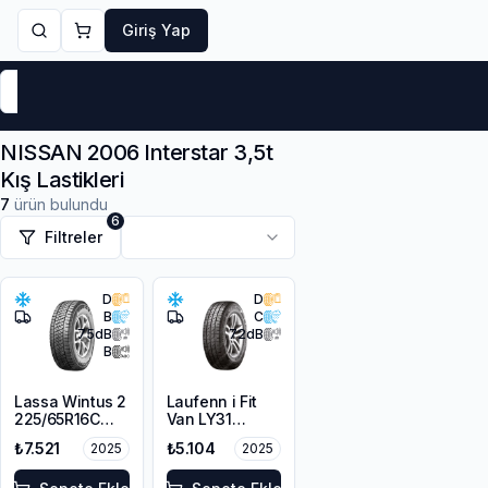
Giriş Yap
Markalar
Yaz Lastikleri
Kış Lastikleri
4 Mevsi
NISSAN 2006 Interstar 3,5t
Kış Lastikleri
7
ürün bulundu
6
Filtreler
D
D
B
C
75
dB
72
dB
B
Lassa Wintus 2
Laufenn i Fit
225/65R16C
Van LY31
112/110 R M+S
225/65R16C
₺7.521
₺5.104
2025
2025
3PMSF 8PR
112/110R M+S
3PMSF 8PR