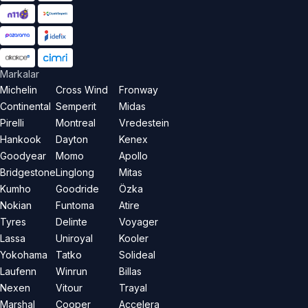
Markalar
Michelin
Cross Wind
Fronway
Continental
Semperit
Midas
Pirelli
Montreal
Vredestein
Hankook
Dayton
Kenex
Goodyear
Momo
Apollo
Bridgestone
Linglong
Mitas
Kumho
Goodride
Özka
Nokian
Funtoma
Atire
Tyres
Delinte
Voyager
Lassa
Uniroyal
Kooler
Yokohama
Tatko
Solideal
Laufenn
Winrun
Billas
Nexen
Vitour
Trayal
Marshal
Cooper
Accelera