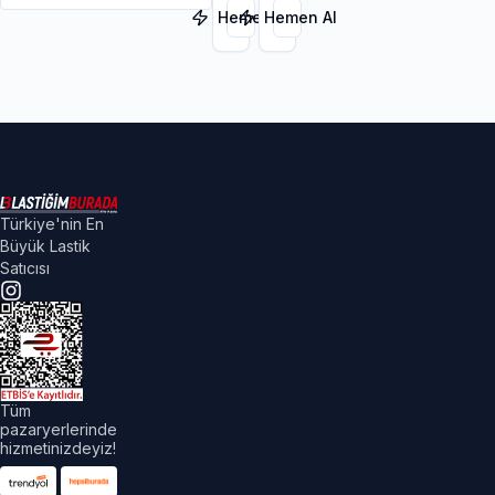
3PMSF
3PMSF
Hemen Al
Hemen Al
Türkiye'nin En
Büyük Lastik
Satıcısı
Tüm
pazaryerlerinde
hizmetinizdeyiz!