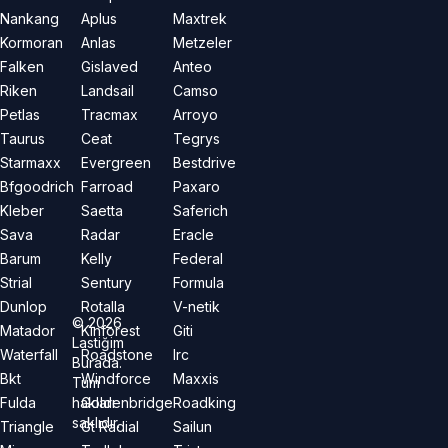
Nankang
Aplus
Maxtrek
Kormoran
Anlas
Metzeler
Falken
Gislaved
Anteo
Riken
Landsail
Camso
Petlas
Tracmax
Arroyo
Taurus
Ceat
Tegrys
Starmaxx
Evergreen
Bestdrive
Bfgoodrich
Farroad
Paxaro
Kleber
Saetta
Saferich
Sava
Radar
Eracle
Barum
Kelly
Federal
Strial
Sentury
Formula
Dunlop
Rotalla
V-netik
©
2026
Matador
Kinforest
Giti
Lastiğim
Waterfall
Roadstone
Irc
Burada.
Bkt
Windforce
Maxxis
Tüm
hakları
Fulda
Goldenbridge
Roadking
saklıdır.
Triangle
Gt Radial
Sailun