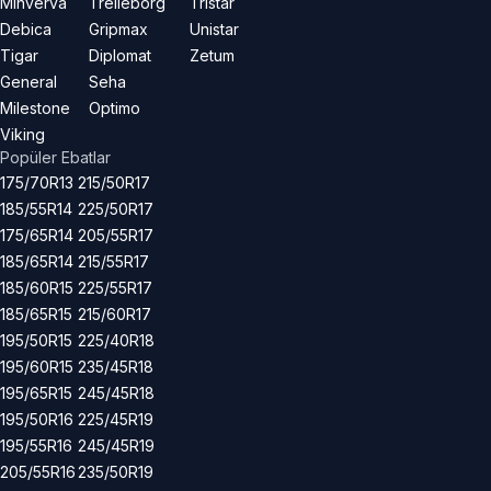
Minverva
Trelleborg
Tristar
Debica
Gripmax
Unistar
Tigar
Diplomat
Zetum
General
Seha
Milestone
Optimo
Viking
Popüler Ebatlar
175/70R13
215/50R17
185/55R14
225/50R17
175/65R14
205/55R17
185/65R14
215/55R17
185/60R15
225/55R17
185/65R15
215/60R17
195/50R15
225/40R18
195/60R15
235/45R18
195/65R15
245/45R18
195/50R16
225/45R19
195/55R16
245/45R19
205/55R16
235/50R19