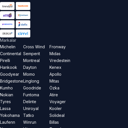
Markalar
Michelin
Cross Wind
Fronway
Continental
Semperit
Midas
Pirelli
Montreal
Vredestein
Hankook
Dayton
Kenex
Goodyear
Momo
Apollo
Bridgestone
Linglong
Mitas
Kumho
Goodride
Özka
Nokian
Funtoma
Atire
Tyres
Delinte
Voyager
Lassa
Uniroyal
Kooler
Yokohama
Tatko
Solideal
Laufenn
Winrun
Billas