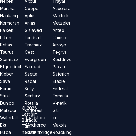
Nexen
Vitour
Trayal
Marshal
Cooper
Accelera
Nankang
Aplus
Maxtrek
Kormoran
Anlas
Metzeler
Falken
Gislaved
Anteo
Riken
Landsail
Camso
Petlas
Tracmax
Arroyo
Taurus
Ceat
Tegrys
Starmaxx
Evergreen
Bestdrive
Bfgoodrich
Farroad
Paxaro
Kleber
Saetta
Saferich
Sava
Radar
Eracle
Barum
Kelly
Federal
Strial
Sentury
Formula
Dunlop
Rotalla
V-netik
©
2026
Matador
Kinforest
Giti
Lastiğim
Waterfall
Roadstone
Irc
Burada.
Bkt
Windforce
Maxxis
Tüm
hakları
Fulda
Goldenbridge
Roadking