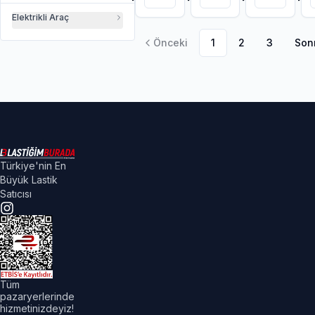
Elektrikli Araç
Önceki
1
2
3
Son
Türkiye'nin En
Büyük Lastik
Satıcısı
Tüm
pazaryerlerinde
hizmetinizdeyiz!