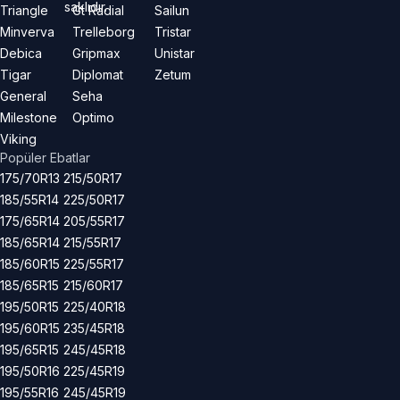
saklıdır.
Triangle
Gt Radial
Sailun
Minverva
Trelleborg
Tristar
Debica
Gripmax
Unistar
Tigar
Diplomat
Zetum
General
Seha
Milestone
Optimo
Viking
Popüler Ebatlar
175/70R13
215/50R17
185/55R14
225/50R17
175/65R14
205/55R17
185/65R14
215/55R17
185/60R15
225/55R17
185/65R15
215/60R17
195/50R15
225/40R18
195/60R15
235/45R18
195/65R15
245/45R18
195/50R16
225/45R19
195/55R16
245/45R19