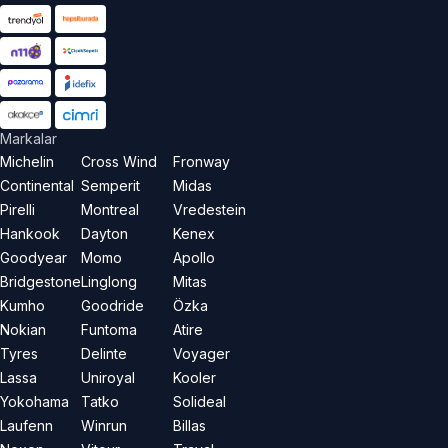
Markalar
Michelin
Cross Wind
Fronway
Continental
Semperit
Midas
Pirelli
Montreal
Vredestein
Hankook
Dayton
Kenex
Goodyear
Momo
Apollo
Bridgestone
Linglong
Mitas
Kumho
Goodride
Özka
Nokian
Funtoma
Atire
Tyres
Delinte
Voyager
Lassa
Uniroyal
Kooler
Yokohama
Tatko
Solideal
Laufenn
Winrun
Billas