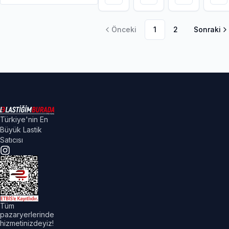
Önceki
1
2
Sonraki
Türkiye'nin En
Büyük Lastik
Satıcısı
Tüm
pazaryerlerinde
hizmetinizdeyiz!