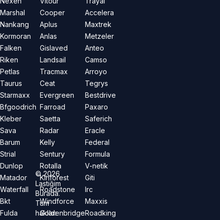
Nexen
Vitour
Trayal
Marshal
Cooper
Accelera
Nankang
Aplus
Maxtrek
Kormoran
Anlas
Metzeler
Falken
Gislaved
Anteo
Riken
Landsail
Camso
Petlas
Tracmax
Arroyo
Taurus
Ceat
Tegrys
Starmaxx
Evergreen
Bestdrive
Bfgoodrich
Farroad
Paxaro
Kleber
Saetta
Saferich
Sava
Radar
Eracle
Barum
Kelly
Federal
Strial
Sentury
Formula
Dunlop
Rotalla
V-netik
©
2026
Matador
Kinforest
Giti
Lastiğim
Waterfall
Roadstone
Irc
Burada.
Bkt
Windforce
Maxxis
Tüm
hakları
Fulda
Goldenbridge
Roadking