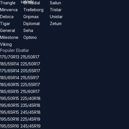
saklıdır.
Triangle
Gt Radial
Sailun
Minverva
Trelleborg
Tristar
Debica
Gripmax
Unistar
Tigar
Diplomat
Zetum
General
Seha
Milestone
Optimo
Viking
Popüler Ebatlar
175/70R13
215/50R17
185/55R14
225/50R17
175/65R14
205/55R17
185/65R14
215/55R17
185/60R15
225/55R17
185/65R15
215/60R17
195/50R15
225/40R18
195/60R15
235/45R18
195/65R15
245/45R18
195/50R16
225/45R19
195/55R16
245/45R19