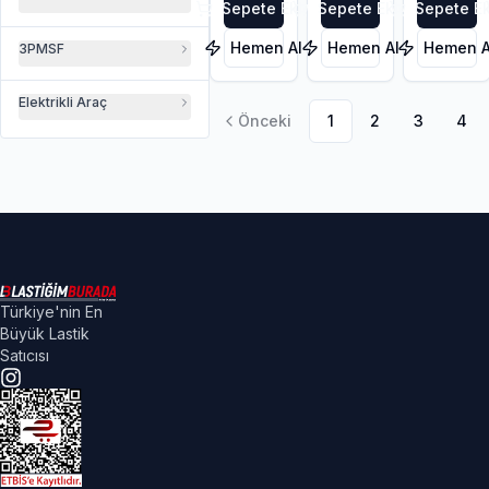
M+S
Sepete Ekle
Sepete Ekle
Sepete Ek
Hemen Al
Hemen Al
Hemen A
3PMSF
Elektrikli Araç
Önceki
1
2
3
4
Türkiye'nin En
Büyük Lastik
Satıcısı