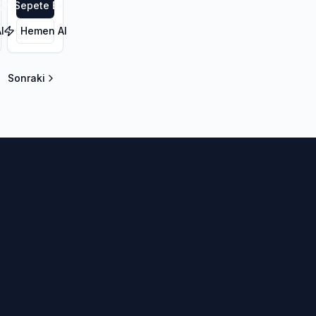
le
Sepete Ekle
l
Hemen Al
Sonraki