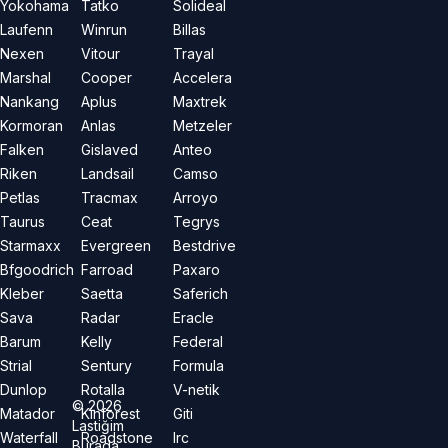
Yokohama
Tatko
Solideal
Laufenn
Winrun
Billas
Nexen
Vitour
Trayal
Marshal
Cooper
Accelera
Nankang
Aplus
Maxtrek
Kormoran
Anlas
Metzeler
Falken
Gislaved
Anteo
Riken
Landsail
Camso
Petlas
Tracmax
Arroyo
Taurus
Ceat
Tegrys
Starmaxx
Evergreen
Bestdrive
Bfgoodrich
Farroad
Paxaro
Kleber
Saetta
Saferich
Sava
Radar
Eracle
Barum
Kelly
Federal
Strial
Sentury
Formula
Dunlop
Rotalla
V-netik
©
2026
Matador
Kinforest
Giti
Lastiğim
Waterfall
Roadstone
Irc
Burada.