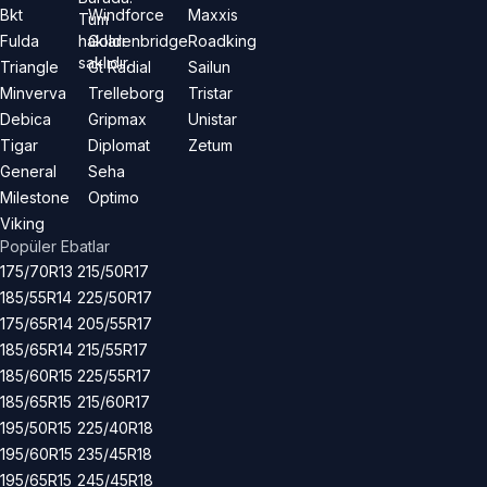
Bkt
Windforce
Maxxis
Tüm
hakları
Fulda
Goldenbridge
Roadking
saklıdır.
Triangle
Gt Radial
Sailun
Minverva
Trelleborg
Tristar
Debica
Gripmax
Unistar
Tigar
Diplomat
Zetum
General
Seha
Milestone
Optimo
Viking
Popüler Ebatlar
175/70R13
215/50R17
185/55R14
225/50R17
175/65R14
205/55R17
185/65R14
215/55R17
185/60R15
225/55R17
185/65R15
215/60R17
195/50R15
225/40R18
195/60R15
235/45R18
195/65R15
245/45R18