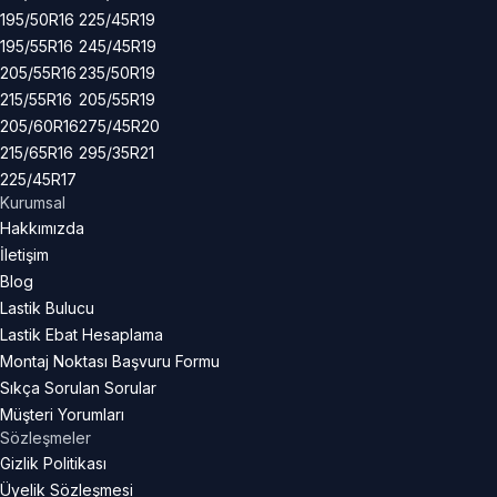
195/50R16
225/45R19
195/55R16
245/45R19
205/55R16
235/50R19
215/55R16
205/55R19
205/60R16
275/45R20
215/65R16
295/35R21
225/45R17
Kurumsal
Hakkımızda
İletişim
Blog
Lastik Bulucu
Lastik Ebat Hesaplama
Montaj Noktası Başvuru Formu
Sıkça Sorulan Sorular
Müşteri Yorumları
Sözleşmeler
Gizlik Politikası
Üyelik Sözleşmesi