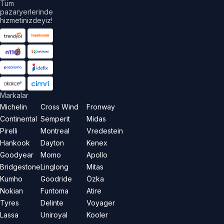
Tüm
pazaryerlerinde
hizmetinizdeyiz!
Markalar
Michelin
Cross Wind
Fronway
Continental
Semperit
Midas
Pirelli
Montreal
Vredestein
Hankook
Dayton
Kenex
Goodyear
Momo
Apollo
Bridgestone
Linglong
Mitas
Kumho
Goodride
Özka
Nokian
Funtoma
Atire
Tyres
Delinte
Voyager
Lassa
Uniroyal
Kooler