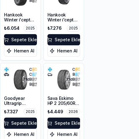
B
Hankook
Hankook
Winter i'cept
Winter i'cept
evo2 W320 *
evo3 X W330A
₺6.054
₺7.276
2025
2025
205/60R17 97H
255/60R17 106H
XL M+S 3PMSF
M+S 3PMSF
Sepete Ekle
Sepete Ekle
Hemen Al
Hemen Al
C
C
C
B
71
dB
71
dB
B
B
Goodyear
Sava Eskimo
Ultragrip
HP 2 205/60R16
Performance+
92H
₺7.327
₺4.449
2025
2026
205/60R17 93V
M+S 3PMSF
Sepete Ekle
Sepete Ekle
Hemen Al
Hemen Al