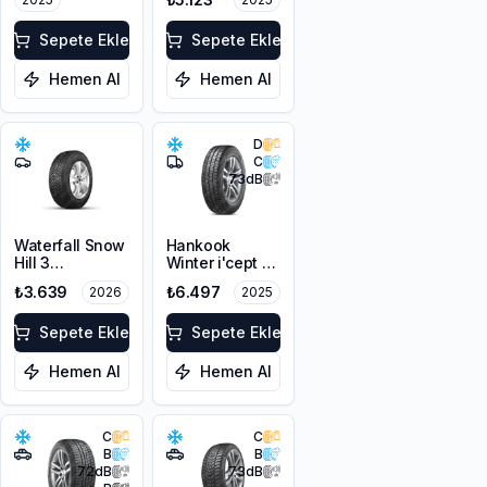
3PMSF
3PMSF
Sepete Ekle
Sepete Ekle
Hemen Al
Hemen Al
D
C
73
dB
Waterfall Snow
Hankook
Hill 3
Winter i'cept LV
205/60R16 96V
RW12
₺3.639
₺6.497
2026
2025
XL
205/60R16C
100/98T M+S
Sepete Ekle
3PMSF 6PR
Sepete Ekle
Hemen Al
Hemen Al
C
C
B
B
72
dB
73
dB