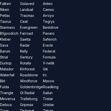
Falken
Gislaved
Anteo
Riken
Landsail
Camso
Petlas
Tracmax
Arroyo
Taurus
Ceat
Tegrys
Starmaxx
Evergreen
Bestdrive
Bfgoodrich
Farroad
Paxaro
Kleber
Saetta
Saferich
Sava
Radar
Eracle
Barum
Kelly
Federal
Strial
Sentury
Formula
Dunlop
Rotalla
V-netik
Matador
Kinforest
Giti
Waterfall
Roadstone
Irc
Bkt
Windforce
Maxxis
Fulda
Goldenbridge
Roadking
Triangle
Gt Radial
Sailun
Minverva
Trelleborg
Tristar
Debica
Gripmax
Unistar
Tigar
Diplomat
Zetum