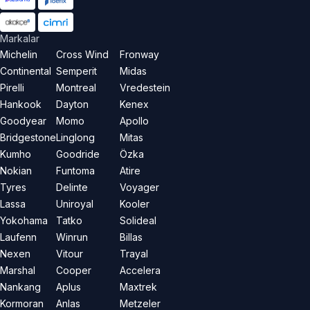
Markalar
Michelin
Cross Wind
Fronway
Continental
Semperit
Midas
Pirelli
Montreal
Vredestein
Hankook
Dayton
Kenex
Goodyear
Momo
Apollo
Bridgestone
Linglong
Mitas
Kumho
Goodride
Özka
Nokian
Funtoma
Atire
Tyres
Delinte
Voyager
Lassa
Uniroyal
Kooler
Yokohama
Tatko
Solideal
Laufenn
Winrun
Billas
Nexen
Vitour
Trayal
Marshal
Cooper
Accelera
Nankang
Aplus
Maxtrek
Kormoran
Anlas
Metzeler