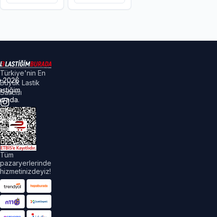
Türkiye'nin En
©
2026
Büyük Lastik
astiğim
Satıcısı
urada.
üm
akları
aklıdır.
Tüm
pazaryerlerinde
hizmetinizdeyiz!