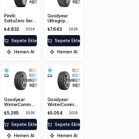
A
B
Pirelli
Goodyear
SottoZero Serie
Ultragrip
3 RFT *
Performance+
₺4.832
₺7.643
2024
2026
205/60R16 96H
205/60R17 93V
XL
M+S 3PMSF
Sepete Ekle
Sepete Ekle
Hemen Al
Hemen Al
C
C
C
C
70
dB
70
dB
B
B
Goodyear
Goodyear
WinterCommand
WinterCommand
205/60R16 96H
205/60R16 96H
₺5.265
₺5.054
2026
2025
XL M+S 3PMSF
XL M+S 3PMSF
Sepete Ekle
Sepete Ekle
Hemen Al
Hemen Al