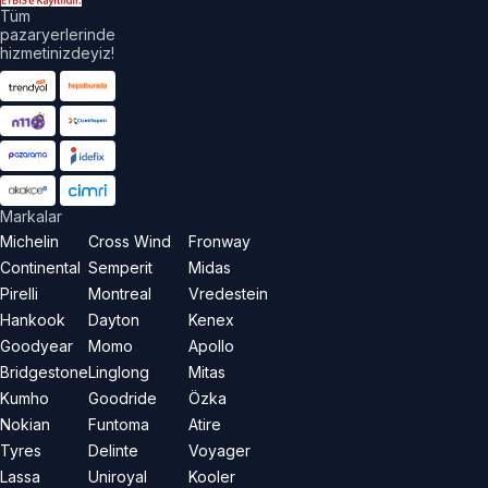
Tüm
pazaryerlerinde
hizmetinizdeyiz!
Markalar
Michelin
Cross Wind
Fronway
Continental
Semperit
Midas
Pirelli
Montreal
Vredestein
Hankook
Dayton
Kenex
Goodyear
Momo
Apollo
Bridgestone
Linglong
Mitas
Kumho
Goodride
Özka
Nokian
Funtoma
Atire
Tyres
Delinte
Voyager
Lassa
Uniroyal
Kooler