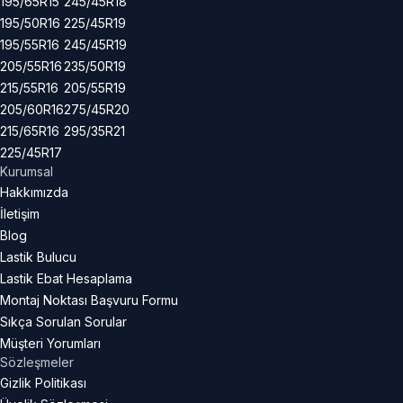
195/65R15
245/45R18
195/50R16
225/45R19
195/55R16
245/45R19
205/55R16
235/50R19
215/55R16
205/55R19
205/60R16
275/45R20
215/65R16
295/35R21
225/45R17
Kurumsal
Hakkımızda
İletişim
Blog
Lastik Bulucu
Lastik Ebat Hesaplama
Montaj Noktası Başvuru Formu
Sıkça Sorulan Sorular
Müşteri Yorumları
Sözleşmeler
Gizlik Politikası