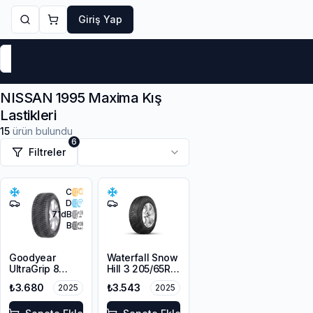
Giriş Yap
Markalar
Yaz Lastikleri
Kış Lastikleri
4 Mevsi
NISSAN 1995 Maxima Kış
Lastikleri
15
ürün bulundu
6
Filtreler
C
D
71
dB
B
Goodyear
Waterfall Snow
UltraGrip 8
Hill 3 205/65R15
195/65R15 95H
99H XL M+S
₺3.680
₺3.543
2025
2025
XL M+S 3PMSF
3PMSF