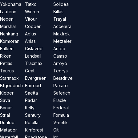
Yokohama
Tatko
Solideal
Laufenn
Winrun
Billas
Nexen
Vitour
Trayal
Marshal
Cooper
Accelera
Nankang
Aplus
Maxtrek
Kormoran
Anlas
Metzeler
Falken
Gislaved
Anteo
Riken
Landsail
Camso
Petlas
Tracmax
Arroyo
Taurus
Ceat
Tegrys
Starmaxx
Evergreen
Bestdrive
Bfgoodrich
Farroad
Paxaro
Kleber
Saetta
Saferich
Sava
Radar
Eracle
Barum
Kelly
Federal
Strial
Sentury
Formula
Dunlop
Rotalla
V-netik
Matador
Kinforest
Giti
Waterfall
Roadstone
Irc