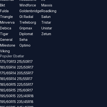
Bkt
Windforce
Maxxis
Fulda
Goldenbridge
Roadking
Triangle
Gt Radial
Sailun
Minverva
Trelleborg
Tristar
Debica
Gripmax
Unistar
Tigar
Diplomat
Zetum
General
Seha
Milestone
Optimo
Viking
Popüler Ebatlar
175/70R13
215/50R17
185/55R14
225/50R17
175/65R14
205/55R17
185/65R14
215/55R17
185/60R15
225/55R17
185/65R15
215/60R17
195/50R15
225/40R18
195/60R15
235/45R18