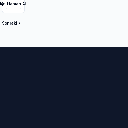
l
Hemen Al
Sonraki
la sayfa