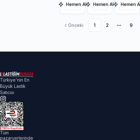
Hemen Al
Hemen Al
Hemen A
Önceki
1
2
9
Daha faz
Türkiye'nin En
Büyük Lastik
Satıcısı
Tüm
pazaryerlerinde