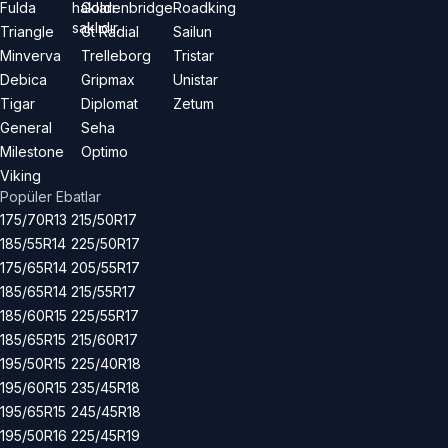
hakları
Fulda
Goldenbridge
Roadking
saklıdır.
Triangle
Gt Radial
Sailun
Minverva
Trelleborg
Tristar
Debica
Gripmax
Unistar
Tigar
Diplomat
Zetum
General
Seha
Milestone
Optimo
Viking
Popüler Ebatlar
175/70R13
215/50R17
185/55R14
225/50R17
175/65R14
205/55R17
185/65R14
215/55R17
185/60R15
225/55R17
185/65R15
215/60R17
195/50R15
225/40R18
195/60R15
235/45R18
195/65R15
245/45R18
195/50R16
225/45R19