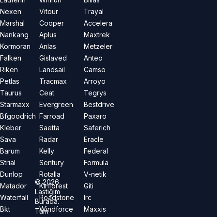
Nexen
Vitour
Trayal
Marshal
Cooper
Accelera
Nankang
Aplus
Maxtrek
Kormoran
Anlas
Metzeler
Falken
Gislaved
Anteo
Riken
Landsail
Camso
Petlas
Tracmax
Arroyo
Taurus
Ceat
Tegrys
Starmaxx
Evergreen
Bestdrive
Bfgoodrich
Farroad
Paxaro
Kleber
Saetta
Saferich
Sava
Radar
Eracle
Barum
Kelly
Federal
Strial
Sentury
Formula
Dunlop
Rotalla
V-netik
©
2026
Matador
Kinforest
Giti
Lastiğim
Waterfall
Roadstone
Irc
Burada.
Bkt
Windforce
Maxxis
Tüm