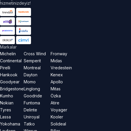
hizmetinizdeyiz!
Markalar
Michelin
Cross Wind
Fronway
Continental
Semperit
Midas
Pirelli
Montreal
Vredestein
Hankook
Dayton
Kenex
Goodyear
Momo
Apollo
Bridgestone
Linglong
Mitas
Kumho
Goodride
Özka
Nokian
Funtoma
Atire
Tyres
Delinte
Voyager
Lassa
Uniroyal
Kooler
Yokohama
Tatko
Solideal
Laufenn
Winrun
Billas