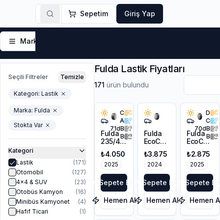
Sepetim
Giriş Yap
Markalar
Yaz Lastikleri
Kış Lastikleri
4 Mevsi
Fulda Lastik Fiyatları
Seçili Filtreler
Temizle
171
ürün bulundu
Kategori:
Lastik
Marka:
Fulda
C
D
A
C
Stokta Var
71
dB
70
dB
Fulda
Fulda
Fulda
B
B
235/45R17
EcoControl
EcoContro
97Y XL
HP
185/65R14
Kategori
₺4.050
₺3.875
₺2.875
Sport
205/65R15
86T
Lastik
(
171
)
Control
2025
94H
2024
2025
2 FP
Otomobil
(
127
)
Sepete Ekle
Sepete Ekle
Sepete Ek
4x4 & SUV
(
23
)
Otobüs Kamyon
(
16
)
Hemen Al
Hemen Al
Hemen A
Minibüs Kamyonet
(
4
)
Hafif Ticari
(
1
)