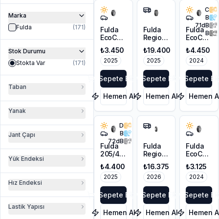
C
Marka
B
71
dB
Fulda
(
171
)
Fulda
Fulda
Fulda
B
EcoControl
Regioforce
EcoContro
HP2
3
HP2
₺3.450
₺19.400
₺4.450
Stok Durumu
205/55R16
295/80R22.5
205/50R1
91V
2025
152/148M
2025
93V XL
2024
Stokta Var
(
171
)
3PMSF
Sepete Ekle
Sepete Ekle
Sepete Ek
Taban
Hemen Al
Hemen Al
Hemen A
Yanak
D
B
Jant Çapı
72
dB
Fulda
Fulda
Fulda
205/45R17
Regiocontrol
EcoContro
Yük Endeksi
88V
(*)
HP2
₺4.400
₺16.375
₺3.125
Ecocontrol
285/70R19.5
205/55R16
HP 2 XL
2025
146L
2026
91V
2024
Hız Endeksi
FP
140M
3PMSF
Sepete Ekle
Sepete Ekle
Sepete Ek
Lastik Yapısı
Hemen Al
Hemen Al
Hemen A