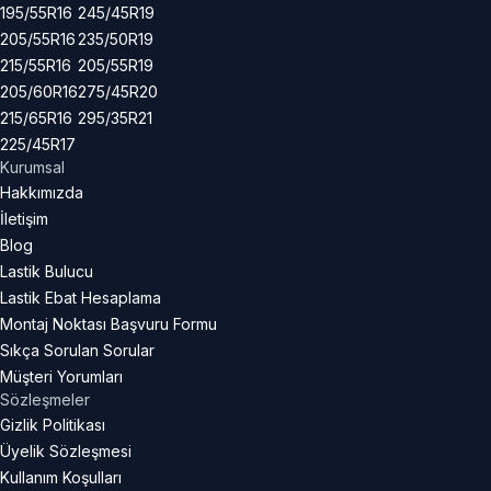
195/55R16
245/45R19
205/55R16
235/50R19
215/55R16
205/55R19
205/60R16
275/45R20
215/65R16
295/35R21
225/45R17
Kurumsal
Hakkımızda
İletişim
Blog
Lastik Bulucu
Lastik Ebat Hesaplama
Montaj Noktası Başvuru Formu
Sıkça Sorulan Sorular
Müşteri Yorumları
Sözleşmeler
Gizlik Politikası
Üyelik Sözleşmesi
Kullanım Koşulları