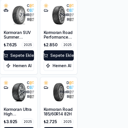
C
C
C
C
73
dB
70
dB
B
B
Kormoran SUV
Kormoran Road
Summer
Performance
285/50R20 116V
175/65R15 84H
₺7.625
₺2.850
2025
2025
XL
Sepete Ekle
Sepete Ekle
Hemen Al
Hemen Al
C
D
C
C
72
dB
68
dB
B
B
Kormoran Ultra
Kormoran Road
High
185/60R14 82H
Performance
₺3.925
₺2.725
2025
2025
205/55R17 95V
XL