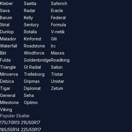
Kleber
Saetta
Saferich
Sava
Radar
Eracle
Barum
Kelly
Federal
Strial
Sentury
Formula
Dunlop
Rotalla
V-netik
Matador
Kinforest
Giti
Waterfall
Roadstone
Irc
Bkt
Windforce
Maxxis
Fulda
Goldenbridge
Roadking
Triangle
Gt Radial
Sailun
Minverva
Trelleborg
Tristar
Debica
Gripmax
Unistar
Tigar
Diplomat
Zetum
General
Seha
Milestone
Optimo
Viking
Popüler Ebatlar
175/70R13
215/50R17
185/55R14
225/50R17