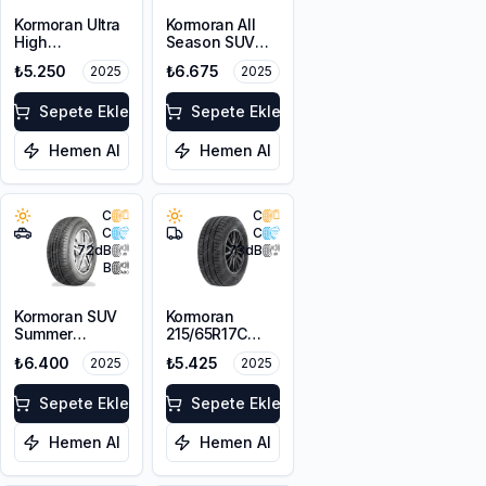
Kormoran Ultra
Kormoran All
High
Season SUV
Performance
235/55R19 105V
₺5.250
₺6.675
2025
2025
235/55R18 100V
XL
Sepete Ekle
Sepete Ekle
Hemen Al
Hemen Al
C
C
C
C
72
dB
73
dB
B
Kormoran SUV
Kormoran
Summer
215/65R17C
255/55R19 111V
112/110H Cargo
₺6.400
₺5.425
2025
2025
XL
Speed Evo
Sepete Ekle
Sepete Ekle
Hemen Al
Hemen Al