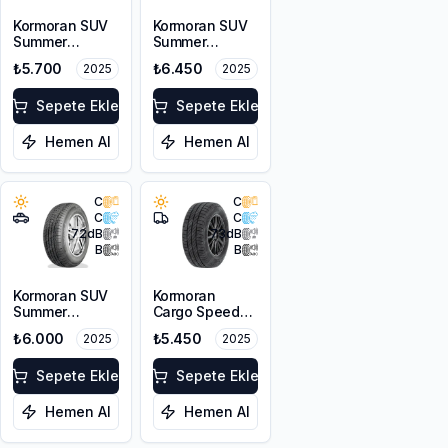
Kormoran SUV
Kormoran SUV
Summer
Summer
235/50R18 97V
265/65R17 116H
₺5.700
₺6.450
2025
2025
XL
Sepete Ekle
Sepete Ekle
Hemen Al
Hemen Al
C
C
C
C
72
dB
73
dB
B
B
Kormoran SUV
Kormoran
Summer
Cargo Speed
255/60R18 112V
Evo
₺6.000
₺5.450
2025
2025
XL
225/75R16C
118/116R
Sepete Ekle
Sepete Ekle
Hemen Al
Hemen Al