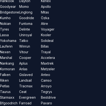
Hankook
Dayton
Kenex
Goodyear
Momo
Apollo
Bridgestone
Linglong
Mitas
Kumho
Goodride
Özka
Nokian
Funtoma
Atire
Tyres
Delinte
Voyager
Lassa
Uniroyal
Kooler
Yokohama
Tatko
Solideal
Laufenn
Winrun
Billas
Nexen
Vitour
Trayal
Marshal
Cooper
Accelera
Nankang
Aplus
Maxtrek
Kormoran
Anlas
Metzeler
Falken
Gislaved
Anteo
Riken
Landsail
Camso
Petlas
Tracmax
Arroyo
Taurus
Ceat
Tegrys
Starmaxx
Evergreen
Bestdrive
Bfgoodrich
Farroad
Paxaro