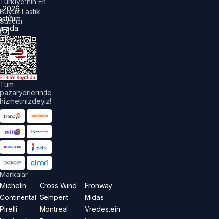
Türkiye'nin En
©
2026
Büyük Lastik
astiğim
Satıcısı
urada.
üm
akları
aklıdır.
Tüm
pazaryerlerinde
hizmetinizdeyiz!
Markalar
Michelin
Cross Wind
Fronway
Continental
Semperit
Midas
Pirelli
Montreal
Vredestein