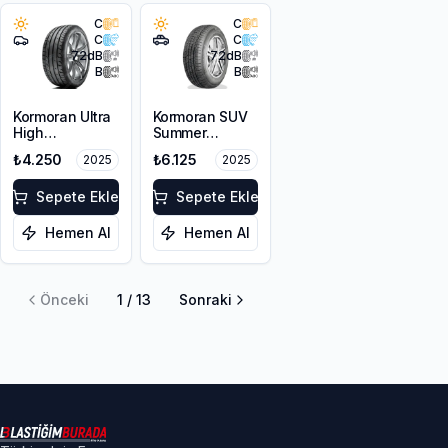
C
C
C
C
72
dB
72
dB
B
B
Kormoran Ultra
Kormoran SUV
High
Summer
Performance
225/60R18
₺4.250
₺6.125
2025
2025
215/50ZR17
104V XL
95W XL
Sepete Ekle
Sepete Ekle
Hemen Al
Hemen Al
Önceki
1
/
13
Sonraki