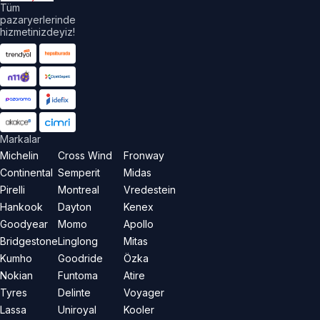
Tüm
pazaryerlerinde
hizmetinizdeyiz!
Markalar
Michelin
Cross Wind
Fronway
Continental
Semperit
Midas
Pirelli
Montreal
Vredestein
Hankook
Dayton
Kenex
Goodyear
Momo
Apollo
Bridgestone
Linglong
Mitas
Kumho
Goodride
Özka
Nokian
Funtoma
Atire
Tyres
Delinte
Voyager
Lassa
Uniroyal
Kooler