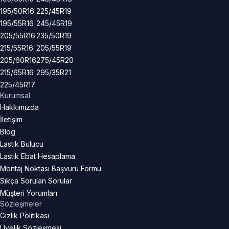
195/50R16
225/45R19
195/55R16
245/45R19
205/55R16
235/50R19
215/55R16
205/55R19
205/60R16
275/45R20
215/65R16
295/35R21
225/45R17
Kurumsal
Hakkımızda
İletişim
Blog
Lastik Bulucu
Lastik Ebat Hesaplama
Montaj Noktası Başvuru Formu
Sıkça Sorulan Sorular
Müşteri Yorumları
Sözleşmeler
Gizlik Politikası
Üyelik Sözleşmesi