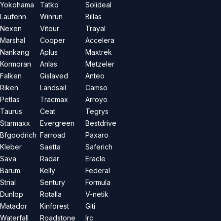
Yokohama
Tatko
Solideal
Laufenn
Winrun
Billas
Nexen
Vitour
Trayal
Marshal
Cooper
Accelera
Nankang
Aplus
Maxtrek
Kormoran
Anlas
Metzeler
Falken
Gislaved
Anteo
Riken
Landsail
Camso
Petlas
Tracmax
Arroyo
Taurus
Ceat
Tegrys
Starmaxx
Evergreen
Bestdrive
Bfgoodrich
Farroad
Paxaro
Kleber
Saetta
Saferich
Sava
Radar
Eracle
Barum
Kelly
Federal
Strial
Sentury
Formula
Dunlop
Rotalla
V-netik
Matador
Kinforest
Giti
Waterfall
Roadstone
Irc