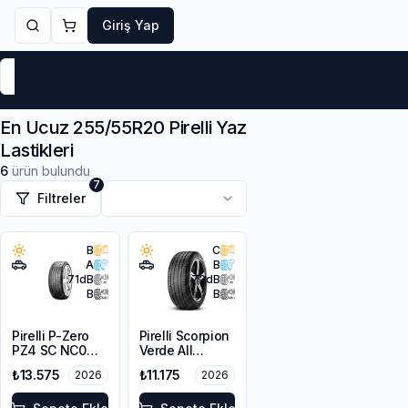
Giriş Yap
Markalar
Yaz Lastikleri
Kış Lastikleri
4 Mevsi
En Ucuz 255/55R20 Pirelli Yaz
Lastikleri
6
ürün bulundu
7
Filtreler
B
C
A
B
71
dB
72
dB
B
B
Pirelli P-Zero
Pirelli Scorpion
PZ4 SC NC0
Verde All
255/55ZR20
Season LR
₺13.575
₺11.175
2026
2026
110Y XL
255/55R20
110W XL M+S