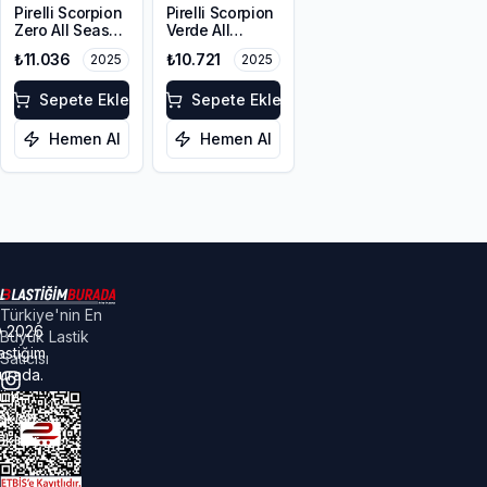
Pirelli Scorpion
Pirelli Scorpion
Zero All Season
Verde All
LR 255/55R20
Season LR
₺11.036
₺10.721
2025
2025
110W XL M+S
255/55R20
110W XL M+S
Sepete Ekle
Sepete Ekle
Hemen Al
Hemen Al
Türkiye'nin En
©
2026
Büyük Lastik
astiğim
Satıcısı
urada.
üm
akları
aklıdır.