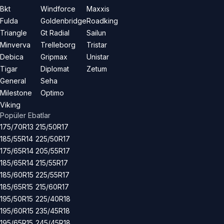
Bkt
Windforce
Maxxis
Fulda
Goldenbridge
Roadking
Triangle
Gt Radial
Sailun
Minverva
Trelleborg
Tristar
Debica
Gripmax
Unistar
Tigar
Diplomat
Zetum
General
Seha
Milestone
Optimo
Viking
Popüler Ebatlar
175/70R13
215/50R17
185/55R14
225/50R17
175/65R14
205/55R17
185/65R14
215/55R17
185/60R15
225/55R17
185/65R15
215/60R17
195/50R15
225/40R18
195/60R15
235/45R18
195/65R15
245/45R18