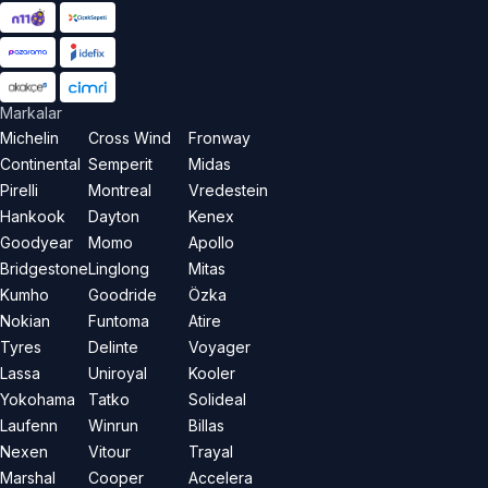
Markalar
Michelin
Cross Wind
Fronway
Continental
Semperit
Midas
Pirelli
Montreal
Vredestein
Hankook
Dayton
Kenex
Goodyear
Momo
Apollo
Bridgestone
Linglong
Mitas
Kumho
Goodride
Özka
Nokian
Funtoma
Atire
Tyres
Delinte
Voyager
Lassa
Uniroyal
Kooler
Yokohama
Tatko
Solideal
Laufenn
Winrun
Billas
Nexen
Vitour
Trayal
Marshal
Cooper
Accelera