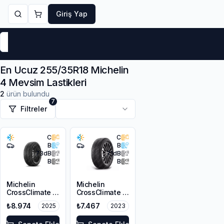
Giriş Yap
Markalar
Yaz Lastikleri
Kış Lastikleri
4 Mevsi
En Ucuz 255/35R18 Michelin
4 Mevsim Lastikleri
2
ürün bulundu
7
Filtreler
C
C
B
B
73
dB
71
dB
B
B
Michelin
Michelin
CrossClimate 3
CrossClimate 2
255/35R18 94Y
255/35R18 94Y
₺8.974
₺7.467
2025
2023
XL M+S 3PMSF
XL