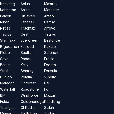
Nankang
Aplus
Maxtrek
Kormoran
Anlas
Metzeler
Falken
Gislaved
Anteo
Riken
Landsail
Camso
Petlas
Tracmax
Arroyo
Taurus
Ceat
Tegrys
Starmaxx
Evergreen
Bestdrive
Bfgoodrich
Farroad
Paxaro
Kleber
Saetta
Saferich
Sava
Radar
Eracle
Barum
Kelly
Federal
Strial
Sentury
Formula
Dunlop
Rotalla
V-netik
Matador
Kinforest
Giti
Waterfall
Roadstone
Irc
Bkt
Windforce
Maxxis
Fulda
Goldenbridge
Roadking
Triangle
Gt Radial
Sailun
Minverva
Trelleborg
Tristar