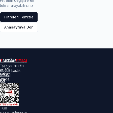
Filtreleri değiştirerek
tekrar arayabilirsiniz
Filtreleri Temizle
Anasayfaya Dön
Türkiye'nin En
©
2026
Büyük Lastik
astiğim
Satıcısı
urada.
üm
akları
aklıdır.
Tüm
pazaryerlerinde