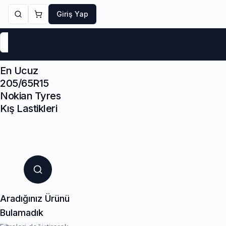
Giriş Yap
Markalar
Yaz Lastikleri
Kış Lastikleri
4 Mevsi
En Ucuz
205/65R15
Nokian Tyres
Kış Lastikleri
Aradığınız Ürünü
Bulamadık