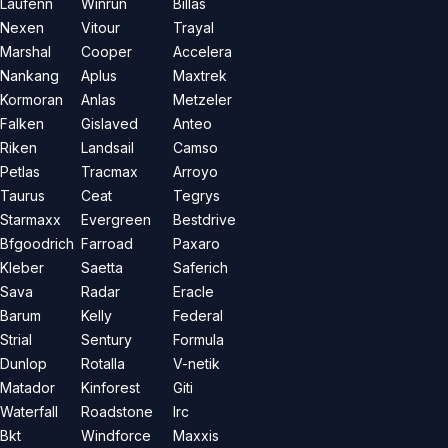
Laufenn
Winrun
Billas
Nexen
Vitour
Trayal
Marshal
Cooper
Accelera
Nankang
Aplus
Maxtrek
Kormoran
Anlas
Metzeler
Falken
Gislaved
Anteo
Riken
Landsail
Camso
Petlas
Tracmax
Arroyo
Taurus
Ceat
Tegrys
Starmaxx
Evergreen
Bestdrive
Bfgoodrich
Farroad
Paxaro
Kleber
Saetta
Saferich
Sava
Radar
Eracle
Barum
Kelly
Federal
Strial
Sentury
Formula
Dunlop
Rotalla
V-netik
Matador
Kinforest
Giti
Waterfall
Roadstone
Irc
Bkt
Windforce
Maxxis