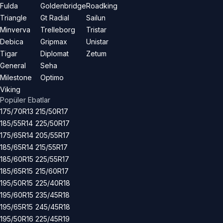
Fulda
Goldenbridge
Roadking
Triangle
Gt Radial
Sailun
Minverva
Trelleborg
Tristar
Debica
Gripmax
Unistar
Tigar
Diplomat
Zetum
General
Seha
Milestone
Optimo
Viking
Popüler Ebatlar
175/70R13
215/50R17
185/55R14
225/50R17
175/65R14
205/55R17
185/65R14
215/55R17
185/60R15
225/55R17
185/65R15
215/60R17
195/50R15
225/40R18
195/60R15
235/45R18
195/65R15
245/45R18
195/50R16
225/45R19