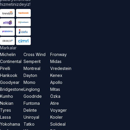
hizmetinizdeyiz!
Markalar
Michelin
Cross Wind
Fronway
Continental
Semperit
Midas
Pirelli
Montreal
Vredestein
Hankook
Dayton
Kenex
Goodyear
Momo
Apollo
Bridgestone
Linglong
Mitas
Kumho
Goodride
Özka
Nokian
Funtoma
Atire
Tyres
Delinte
Voyager
Lassa
Uniroyal
Kooler
Yokohama
Tatko
Solideal