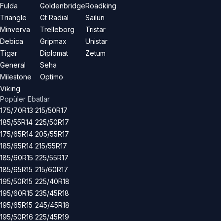
Fulda
Goldenbridge
Roadking
Triangle
Gt Radial
Sailun
Minverva
Trelleborg
Tristar
Debica
Gripmax
Unistar
Tigar
Diplomat
Zetum
General
Seha
Milestone
Optimo
Viking
Popüler Ebatlar
175/70R13
215/50R17
185/55R14
225/50R17
175/65R14
205/55R17
185/65R14
215/55R17
185/60R15
225/55R17
185/65R15
215/60R17
195/50R15
225/40R18
195/60R15
235/45R18
195/65R15
245/45R18
195/50R16
225/45R19