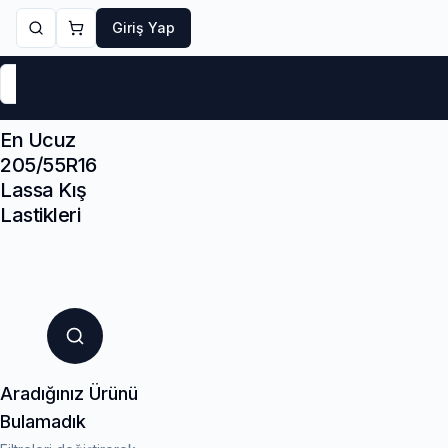
Giriş Yap
Markalar
Yaz Lastikleri
Kış Lastikleri
4 Mevsi
En Ucuz
205/55R16
Lassa Kış
Lastikleri
Aradığınız Ürünü
Bulamadık