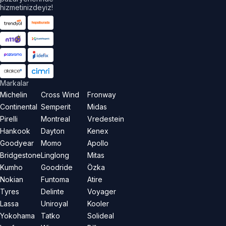
hizmetinizdeyiz!
Markalar
Michelin
Cross Wind
Fronway
Continental
Semperit
Midas
Pirelli
Montreal
Vredestein
Hankook
Dayton
Kenex
Goodyear
Momo
Apollo
Bridgestone
Linglong
Mitas
Kumho
Goodride
Özka
Nokian
Funtoma
Atire
Tyres
Delinte
Voyager
Lassa
Uniroyal
Kooler
Yokohama
Tatko
Solideal