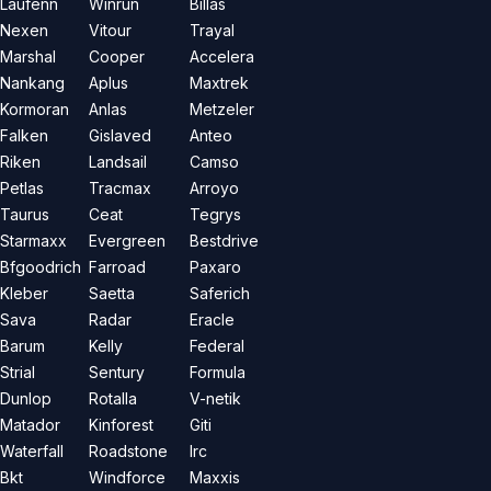
Laufenn
Winrun
Billas
Nexen
Vitour
Trayal
Marshal
Cooper
Accelera
Nankang
Aplus
Maxtrek
Kormoran
Anlas
Metzeler
Falken
Gislaved
Anteo
Riken
Landsail
Camso
Petlas
Tracmax
Arroyo
Taurus
Ceat
Tegrys
Starmaxx
Evergreen
Bestdrive
Bfgoodrich
Farroad
Paxaro
Kleber
Saetta
Saferich
Sava
Radar
Eracle
Barum
Kelly
Federal
Strial
Sentury
Formula
Dunlop
Rotalla
V-netik
Matador
Kinforest
Giti
Waterfall
Roadstone
Irc
Bkt
Windforce
Maxxis