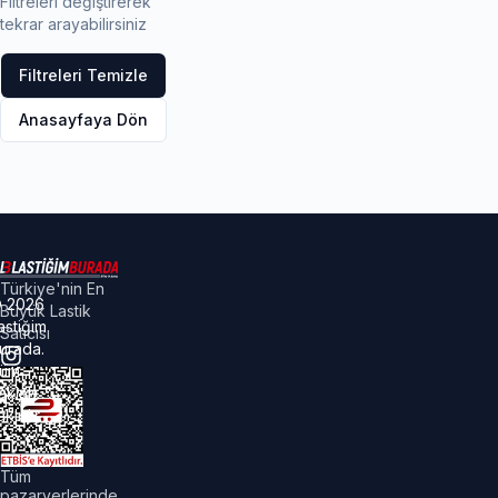
Filtreleri değiştirerek
tekrar arayabilirsiniz
Filtreleri Temizle
Anasayfaya Dön
Türkiye'nin En
©
2026
Büyük Lastik
astiğim
Satıcısı
urada.
üm
akları
aklıdır.
Tüm
pazaryerlerinde