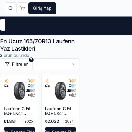
Giriş Yap
Markalar
Yaz Lastikleri
Kış Lastikleri
4 Mevsi
En Ucuz 165/70R13 Laufenn
Yaz Lastikleri
2
ürün bulundu
7
Filtreler
D
D
C
C
70
dB
70
dB
B
B
Laufenn G Fit
Laufenn G Fit
EQ+ LK41
EQ+ LK41
165/70R13 79T
165/70R13 79T
₺1.881
₺2.032
2025
2024