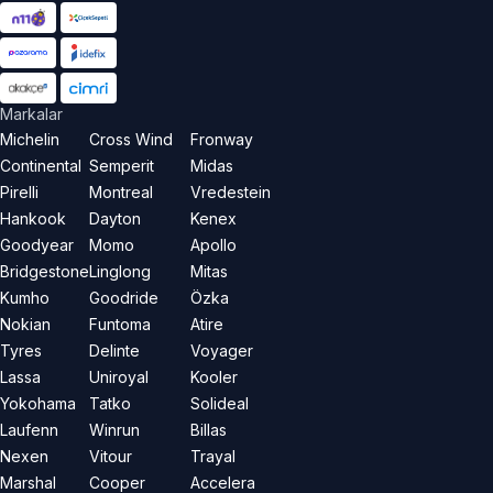
Markalar
Michelin
Cross Wind
Fronway
Continental
Semperit
Midas
Pirelli
Montreal
Vredestein
Hankook
Dayton
Kenex
Goodyear
Momo
Apollo
Bridgestone
Linglong
Mitas
Kumho
Goodride
Özka
Nokian
Funtoma
Atire
Tyres
Delinte
Voyager
Lassa
Uniroyal
Kooler
Yokohama
Tatko
Solideal
Laufenn
Winrun
Billas
Nexen
Vitour
Trayal
Marshal
Cooper
Accelera