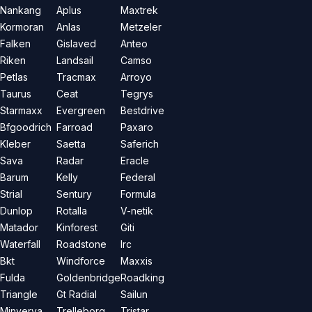
Nankang
Aplus
Maxtrek
Kormoran
Anlas
Metzeler
Falken
Gislaved
Anteo
Riken
Landsail
Camso
Petlas
Tracmax
Arroyo
Taurus
Ceat
Tegrys
Starmaxx
Evergreen
Bestdrive
Bfgoodrich
Farroad
Paxaro
Kleber
Saetta
Saferich
Sava
Radar
Eracle
Barum
Kelly
Federal
Strial
Sentury
Formula
Dunlop
Rotalla
V-netik
Matador
Kinforest
Giti
Waterfall
Roadstone
Irc
Bkt
Windforce
Maxxis
Fulda
Goldenbridge
Roadking
Triangle
Gt Radial
Sailun
Minverva
Trelleborg
Tristar