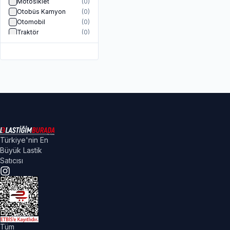
Motosiklet
(
0
)
Otobüs Kamyon
(
0
)
Otomobil
(
0
)
Traktör
(
0
)
Türkiye'nin En
Büyük Lastik
Satıcısı
Tüm