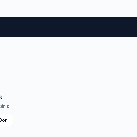
m Lastikleri
Otomobil Lastikleri
4x4 & Suv Lastikleri
k
siniz
 Dön