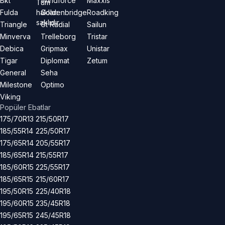
Bkt
Windforce
Maxxis
Tüm
hakları
Fulda
Goldenbridge
Roadking
saklıdır.
Triangle
Gt Radial
Sailun
Minverva
Trelleborg
Tristar
Debica
Gripmax
Unistar
Tigar
Diplomat
Zetum
General
Seha
Milestone
Optimo
Viking
Popüler Ebatlar
175/70R13
215/50R17
185/55R14
225/50R17
175/65R14
205/55R17
185/65R14
215/55R17
185/60R15
225/55R17
185/65R15
215/60R17
195/50R15
225/40R18
195/60R15
235/45R18
195/65R15
245/45R18