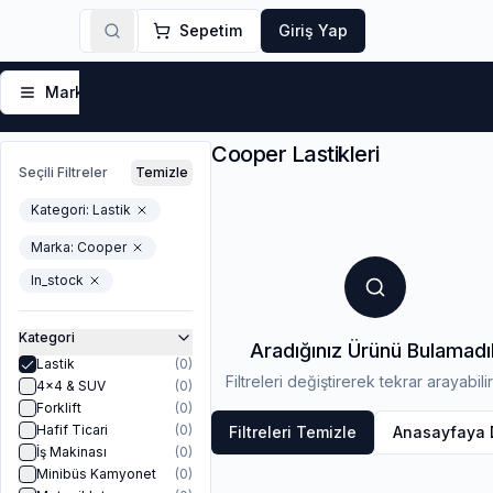
Sepetim
Giriş Yap
Markalar
Yaz Lastikleri
Kış Lastikleri
4 Mevsi
Cooper Lastikleri
Seçili Filtreler
Temizle
Kategori:
Lastik
Marka:
Cooper
In_stock
Kategori
Aradığınız Ürünü Bulamadı
Lastik
(
0
)
Filtreleri değiştirerek tekrar arayabilir
4x4 & SUV
(
0
)
Forklift
(
0
)
Hafif Ticari
(
0
)
Filtreleri Temizle
Anasayfaya
İş Makinası
(
0
)
Minibüs Kamyonet
(
0
)