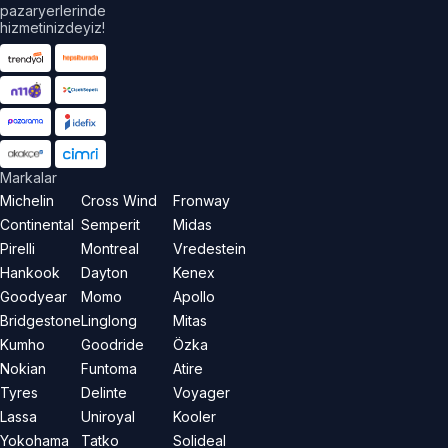
pazaryerlerinde
hizmetinizdeyiz!
Markalar
Michelin
Cross Wind
Fronway
Continental
Semperit
Midas
Pirelli
Montreal
Vredestein
Hankook
Dayton
Kenex
Goodyear
Momo
Apollo
Bridgestone
Linglong
Mitas
Kumho
Goodride
Özka
Nokian
Funtoma
Atire
Tyres
Delinte
Voyager
Lassa
Uniroyal
Kooler
Yokohama
Tatko
Solideal