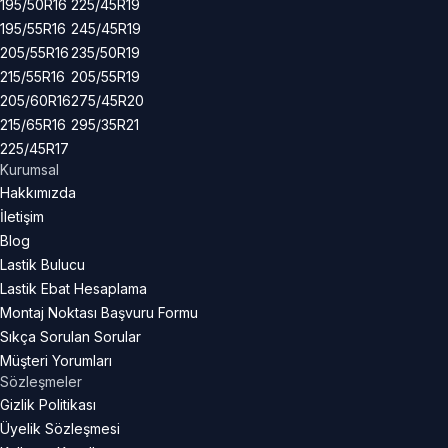
195/50R16
225/45R19
195/55R16
245/45R19
205/55R16
235/50R19
215/55R16
205/55R19
205/60R16
275/45R20
215/65R16
295/35R21
225/45R17
Kurumsal
Hakkımızda
İletişim
Blog
Lastik Bulucu
Lastik Ebat Hesaplama
Montaj Noktası Başvuru Formu
Sıkça Sorulan Sorular
Müşteri Yorumları
Sözleşmeler
Gizlik Politikası
Üyelik Sözleşmesi