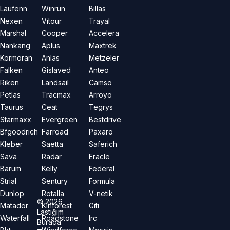
Laufenn
Winrun
Billas
Nexen
Vitour
Trayal
Marshal
Cooper
Accelera
Nankang
Aplus
Maxtrek
Kormoran
Anlas
Metzeler
Falken
Gislaved
Anteo
Riken
Landsail
Camso
Petlas
Tracmax
Arroyo
Taurus
Ceat
Tegrys
Starmaxx
Evergreen
Bestdrive
Bfgoodrich
Farroad
Paxaro
Kleber
Saetta
Saferich
Sava
Radar
Eracle
Barum
Kelly
Federal
Strial
Sentury
Formula
Dunlop
Rotalla
V-netik
©
2026
Matador
Kinforest
Giti
Lastiğim
Waterfall
Roadstone
Irc
Burada.