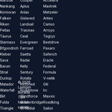
Marshal
Cooper
Accelera
Nankang
Aplus
Maxtrek
Kormoran
Anlas
Metzeler
Falken
Gislaved
Anteo
Riken
Landsail
Camso
Petlas
Tracmax
Arroyo
Taurus
Ceat
Tegrys
Starmaxx
Evergreen
Bestdrive
Bfgoodrich
Farroad
Paxaro
Kleber
Saetta
Saferich
Sava
Radar
Eracle
Barum
Kelly
Federal
Strial
Sentury
Formula
Dunlop
Rotalla
V-netik
©
2026
Matador
Kinforest
Giti
Lastiğim
Waterfall
Roadstone
Irc
Burada.
Bkt
Windforce
Maxxis
Tüm
hakları
Fulda
Goldenbridge
Roadking
saklıdır.
Triangle
Gt Radial
Sailun