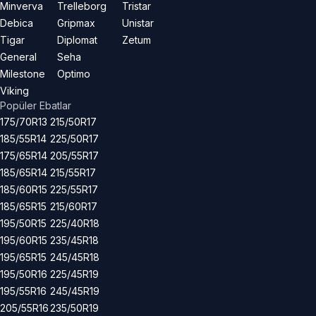
Minverva
Trelleborg
Tristar
Debica
Gripmax
Unistar
Tigar
Diplomat
Zetum
General
Seha
Milestone
Optimo
Viking
Popüler Ebatlar
175/70R13
215/50R17
185/55R14
225/50R17
175/65R14
205/55R17
185/65R14
215/55R17
185/60R15
225/55R17
185/65R15
215/60R17
195/50R15
225/40R18
195/60R15
235/45R18
195/65R15
245/45R18
195/50R16
225/45R19
195/55R16
245/45R19
205/55R16
235/50R19