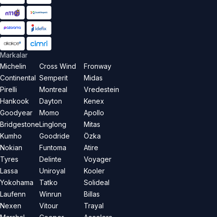
Markalar
Michelin
Cross Wind
Fronway
Continental
Semperit
Midas
Pirelli
Montreal
Vredestein
Hankook
Dayton
Kenex
Goodyear
Momo
Apollo
Bridgestone
Linglong
Mitas
Kumho
Goodride
Özka
Nokian
Funtoma
Atire
Tyres
Delinte
Voyager
Lassa
Uniroyal
Kooler
Yokohama
Tatko
Solideal
Laufenn
Winrun
Billas
Nexen
Vitour
Trayal