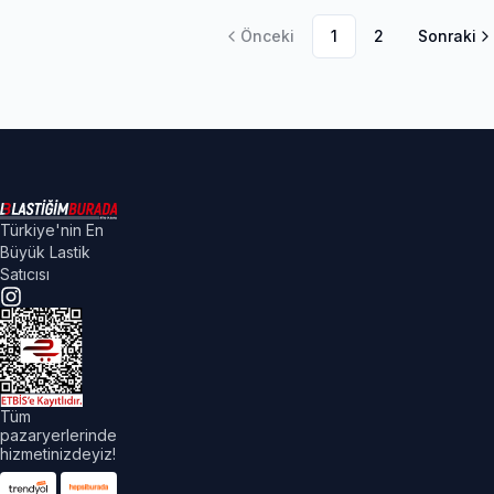
Önceki
1
2
Sonraki
Türkiye'nin En
Büyük Lastik
Satıcısı
Tüm
pazaryerlerinde
hizmetinizdeyiz!