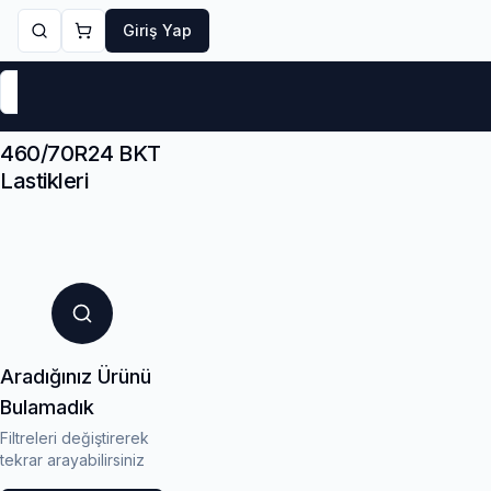
Giriş Yap
Markalar
Yaz Lastikleri
Kış Lastikleri
4 Mevsi
460/70R24 BKT
Lastikleri
Aradığınız Ürünü
Bulamadık
Filtreleri değiştirerek
tekrar arayabilirsiniz