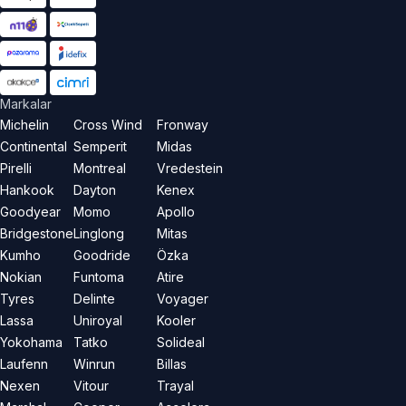
Markalar
Michelin
Cross Wind
Fronway
Continental
Semperit
Midas
Pirelli
Montreal
Vredestein
Hankook
Dayton
Kenex
Goodyear
Momo
Apollo
Bridgestone
Linglong
Mitas
Kumho
Goodride
Özka
Nokian
Funtoma
Atire
Tyres
Delinte
Voyager
Lassa
Uniroyal
Kooler
Yokohama
Tatko
Solideal
Laufenn
Winrun
Billas
Nexen
Vitour
Trayal