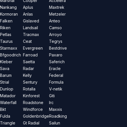
Marshal
Cooper
Accelera
Nankang
Aplus
Maxtrek
Kormoran
Anlas
Metzeler
Falken
Gislaved
Anteo
Riken
Landsail
Camso
Petlas
Tracmax
Arroyo
Taurus
Ceat
Tegrys
Starmaxx
Evergreen
Bestdrive
Bfgoodrich
Farroad
Paxaro
Kleber
Saetta
Saferich
Sava
Radar
Eracle
Barum
Kelly
Federal
Strial
Sentury
Formula
Dunlop
Rotalla
V-netik
Matador
Kinforest
Giti
Waterfall
Roadstone
Irc
Bkt
Windforce
Maxxis
Fulda
Goldenbridge
Roadking
Triangle
Gt Radial
Sailun