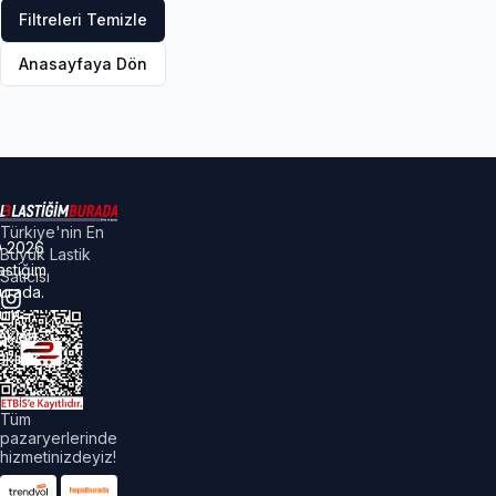
Filtreleri Temizle
Anasayfaya Dön
Türkiye'nin En
©
2026
Büyük Lastik
astiğim
Satıcısı
urada.
üm
akları
aklıdır.
Tüm
pazaryerlerinde
hizmetinizdeyiz!