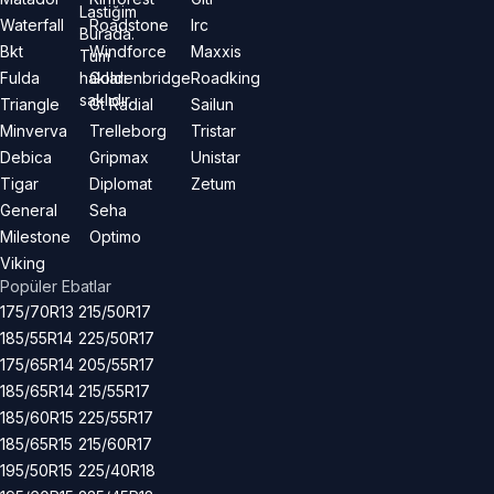
Lastiğim
Waterfall
Roadstone
Irc
Burada.
Bkt
Windforce
Maxxis
Tüm
hakları
Fulda
Goldenbridge
Roadking
saklıdır.
Triangle
Gt Radial
Sailun
Minverva
Trelleborg
Tristar
Debica
Gripmax
Unistar
Tigar
Diplomat
Zetum
General
Seha
Milestone
Optimo
Viking
Popüler Ebatlar
175/70R13
215/50R17
185/55R14
225/50R17
175/65R14
205/55R17
185/65R14
215/55R17
185/60R15
225/55R17
185/65R15
215/60R17
195/50R15
225/40R18