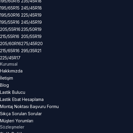
195/60R15
235/45R18
195/65R15
245/45R18
195/50R16
225/45R19
195/55R16
245/45R19
205/55R16
235/50R19
215/55R16
205/55R19
205/60R16
275/45R20
215/65R16
295/35R21
225/45R17
Kurumsal
Hakkımızda
İletişim
Blog
Lastik Bulucu
Lastik Ebat Hesaplama
Montaj Noktası Başvuru Formu
Sıkça Sorulan Sorular
Müşteri Yorumları
Sözleşmeler