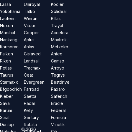
Lassa
Uniroyal
Kooler
Yokohama
Tatko
Solideal
Laufenn
Winrun
Billas
Nexen
Vitour
Trayal
Marshal
Cooper
Accelera
Nankang
Aplus
Maxtrek
Kormoran
Anlas
Metzeler
Falken
Gislaved
Anteo
Riken
Landsail
Camso
Petlas
Tracmax
Arroyo
Taurus
Ceat
Tegrys
Starmaxx
Evergreen
Bestdrive
Bfgoodrich
Farroad
Paxaro
Kleber
Saetta
Saferich
Sava
Radar
Eracle
Barum
Kelly
Federal
Strial
Sentury
Formula
Dunlop
Rotalla
V-netik
©
2026
Matador
Kinforest
Giti