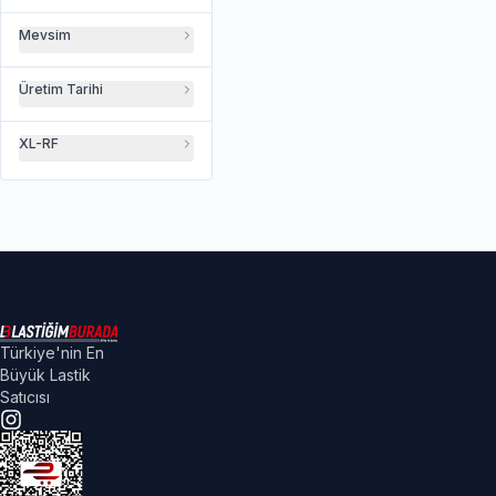
Mevsim
Üretim Tarihi
XL-RF
Türkiye'nin En
Büyük Lastik
Satıcısı