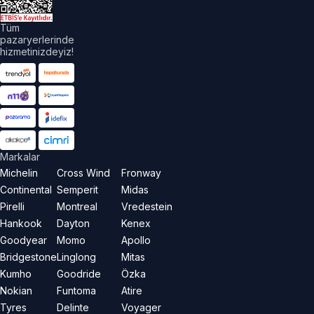
Tüm
pazaryerlerinde
hizmetinizdeyiz!
Markalar
Michelin
Cross Wind
Fronway
Continental
Semperit
Midas
Pirelli
Montreal
Vredestein
Hankook
Dayton
Kenex
Goodyear
Momo
Apollo
Bridgestone
Linglong
Mitas
Kumho
Goodride
Özka
Nokian
Funtoma
Atire
Tyres
Delinte
Voyager