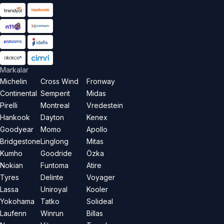
Markalar
Michelin
Cross Wind
Fronway
Continental
Semperit
Midas
Pirelli
Montreal
Vredestein
Hankook
Dayton
Kenex
Goodyear
Momo
Apollo
Bridgestone
Linglong
Mitas
Kumho
Goodride
Özka
Nokian
Funtoma
Atire
Tyres
Delinte
Voyager
Lassa
Uniroyal
Kooler
Yokohama
Tatko
Solideal
Laufenn
Winrun
Billas