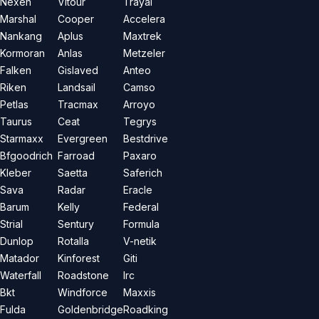
Nexen
Vitour
Trayal
Marshal
Cooper
Accelera
Nankang
Aplus
Maxtrek
Kormoran
Anlas
Metzeler
Falken
Gislaved
Anteo
Riken
Landsail
Camso
Petlas
Tracmax
Arroyo
Taurus
Ceat
Tegrys
Starmaxx
Evergreen
Bestdrive
Bfgoodrich
Farroad
Paxaro
Kleber
Saetta
Saferich
Sava
Radar
Eracle
Barum
Kelly
Federal
Strial
Sentury
Formula
Dunlop
Rotalla
V-netik
Matador
Kinforest
Giti
Waterfall
Roadstone
Irc
Bkt
Windforce
Maxxis
Fulda
Goldenbridge
Roadking