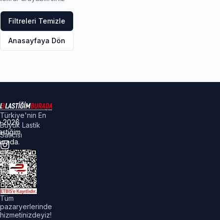
Filtreleri Temizle
Anasayfaya Dön
Türkiye'nin En
©
2026
Büyük Lastik
astiğim
Satıcısı
urada.
üm
akları
aklıdır.
Tüm
pazaryerlerinde
hizmetinizdeyiz!