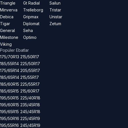
Triangle
Gt Radial
Sailun
Minverva
Trelleborg
Tristar
Debica
Gripmax
Unistar
Tigar
Diplomat
Zetum
General
Seha
Milestone
Optimo
Viking
Popüler Ebatlar
175/70R13
215/50R17
185/55R14
225/50R17
175/65R14
205/55R17
185/65R14
215/55R17
185/60R15
225/55R17
185/65R15
215/60R17
195/50R15
225/40R18
195/60R15
235/45R18
195/65R15
245/45R18
195/50R16
225/45R19
195/55R16
245/45R19