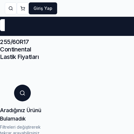
Giriş Yap
Markalar
Yaz Lastikleri
Kış Lastikleri
4 Mevsi
255/60R17
Continental
Lastik Fiyatları
Aradığınız Ürünü
Bulamadık
Filtreleri değiştirerek
tekrar arayabilirsiniz