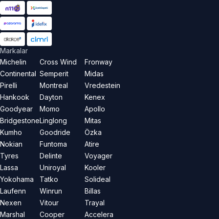
Markalar
Michelin
Cross Wind
Fronway
Continental
Semperit
Midas
Pirelli
Montreal
Vredestein
Hankook
Dayton
Kenex
Goodyear
Momo
Apollo
Bridgestone
Linglong
Mitas
Kumho
Goodride
Özka
Nokian
Funtoma
Atire
Tyres
Delinte
Voyager
Lassa
Uniroyal
Kooler
Yokohama
Tatko
Solideal
Laufenn
Winrun
Billas
Nexen
Vitour
Trayal
Marshal
Cooper
Accelera