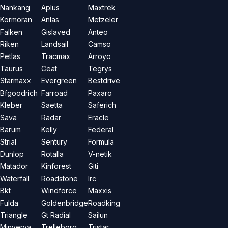
Nankang
Aplus
Maxtrek
Kormoran
Anlas
Metzeler
Falken
Gislaved
Anteo
Riken
Landsail
Camso
Petlas
Tracmax
Arroyo
Taurus
Ceat
Tegrys
Starmaxx
Evergreen
Bestdrive
Bfgoodrich
Farroad
Paxaro
Kleber
Saetta
Saferich
Sava
Radar
Eracle
Barum
Kelly
Federal
Strial
Sentury
Formula
Dunlop
Rotalla
V-netik
Matador
Kinforest
Giti
Waterfall
Roadstone
Irc
Bkt
Windforce
Maxxis
Fulda
Goldenbridge
Roadking
Triangle
Gt Radial
Sailun
Minverva
Trelleborg
Tristar