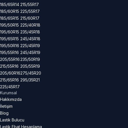
185/65R14
215/55R17
185/60R15
225/55R17
185/65R15
215/60R17
195/50R15
225/40R18
195/60R15
235/45R18
195/65R15
245/45R18
195/50R16
225/45R19
195/55R16
245/45R19
205/55R16
235/50R19
215/55R16
205/55R19
205/60R16
275/45R20
215/65R16
295/35R21
225/45R17
Kurumsal
Hakkımızda
İletişim
Blog
Lastik Bulucu
Lastik Ebat Hesaplama