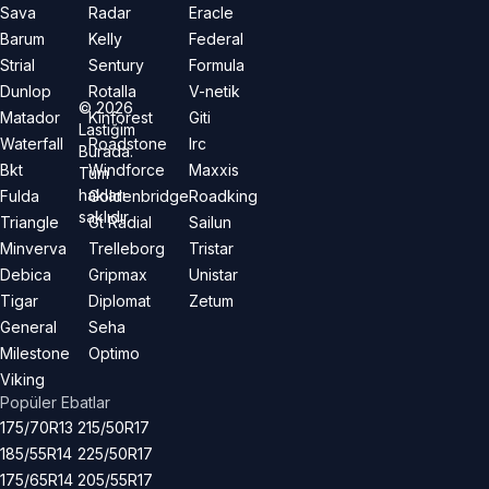
Sava
Radar
Eracle
Barum
Kelly
Federal
Strial
Sentury
Formula
Dunlop
Rotalla
V-netik
©
2026
Matador
Kinforest
Giti
Lastiğim
Waterfall
Roadstone
Irc
Burada.
Bkt
Windforce
Maxxis
Tüm
hakları
Fulda
Goldenbridge
Roadking
saklıdır.
Triangle
Gt Radial
Sailun
Minverva
Trelleborg
Tristar
Debica
Gripmax
Unistar
Tigar
Diplomat
Zetum
General
Seha
Milestone
Optimo
Viking
Popüler Ebatlar
175/70R13
215/50R17
185/55R14
225/50R17
175/65R14
205/55R17