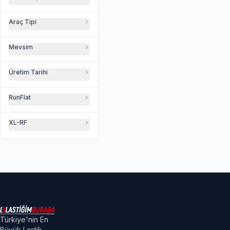
Araç Tipi
Mevsim
Üretim Tarihi
RunFlat
XL-RF
Türkiye'nin En
Büyük Lastik