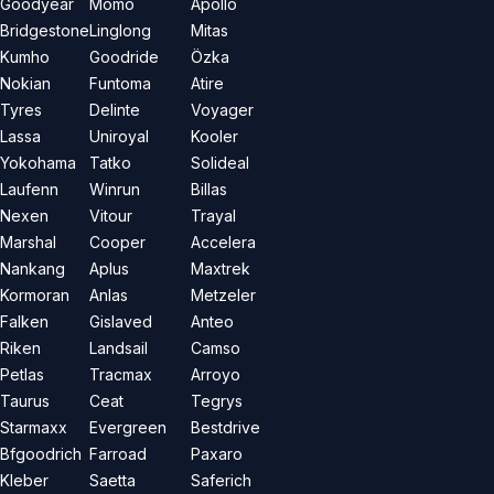
Goodyear
Momo
Apollo
Bridgestone
Linglong
Mitas
Kumho
Goodride
Özka
Nokian
Funtoma
Atire
Tyres
Delinte
Voyager
Lassa
Uniroyal
Kooler
Yokohama
Tatko
Solideal
Laufenn
Winrun
Billas
Nexen
Vitour
Trayal
Marshal
Cooper
Accelera
Nankang
Aplus
Maxtrek
Kormoran
Anlas
Metzeler
Falken
Gislaved
Anteo
Riken
Landsail
Camso
Petlas
Tracmax
Arroyo
Taurus
Ceat
Tegrys
Starmaxx
Evergreen
Bestdrive
Bfgoodrich
Farroad
Paxaro
Kleber
Saetta
Saferich