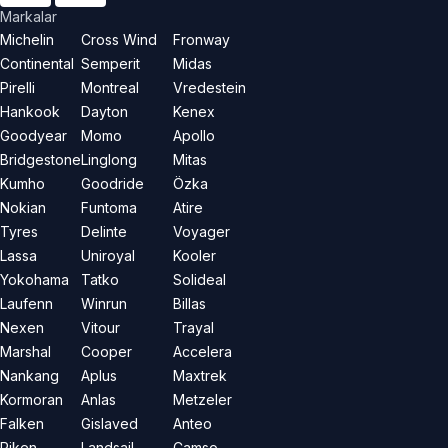
Markalar
Michelin
Cross Wind
Fronway
Continental
Semperit
Midas
Pirelli
Montreal
Vredestein
Hankook
Dayton
Kenex
Goodyear
Momo
Apollo
Bridgestone
Linglong
Mitas
Kumho
Goodride
Özka
Nokian
Funtoma
Atire
Tyres
Delinte
Voyager
Lassa
Uniroyal
Kooler
Yokohama
Tatko
Solideal
Laufenn
Winrun
Billas
Nexen
Vitour
Trayal
Marshal
Cooper
Accelera
Nankang
Aplus
Maxtrek
Kormoran
Anlas
Metzeler
Falken
Gislaved
Anteo
Riken
Landsail
Camso