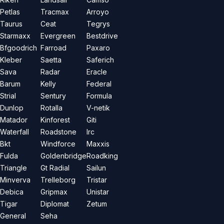
Petlas
Tracmax
Arroyo
Taurus
Ceat
Tegrys
Starmaxx
Evergreen
Bestdrive
Bfgoodrich
Farroad
Paxaro
Kleber
Saetta
Saferich
Sava
Radar
Eracle
Barum
Kelly
Federal
Strial
Sentury
Formula
Dunlop
Rotalla
V-netik
Matador
Kinforest
Giti
Waterfall
Roadstone
Irc
Bkt
Windforce
Maxxis
Fulda
Goldenbridge
Roadking
Triangle
Gt Radial
Sailun
Minverva
Trelleborg
Tristar
Debica
Gripmax
Unistar
Tigar
Diplomat
Zetum
General
Seha