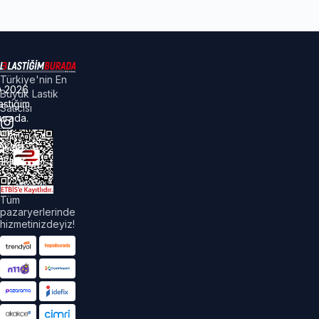
Türkiye'nin En
©
2026
Büyük Lastik
astiğim
Satıcısı
urada.
üm
akları
aklıdır.
Tüm
pazaryerlerinde
hizmetinizdeyiz!