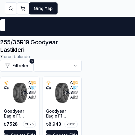
Giriş Yap
Markalar
Yaz Lastikleri
Kış Lastikleri
4 Mevsi
255/35R19 Goodyear
Lastikleri
7
ürün bulundu
6
Filtreler
C
C
A
A
70
dB
70
dB
A
A
Goodyear
Goodyear
Eagle F1
Eagle F1
Asymmetric 6
Asymmetric 6
₺7.528
₺8.943
2025
2026
255/35R19 96Y
255/35R19 96Y
XL FP EV
XL FP EV