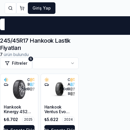
Giriş Yap
Markalar
Yaz Lastikleri
Kış Lastikleri
4 Mevsi
245/45R17 Hankook Lastik
Fiyatları
7
ürün bulundu
6
Filtreler
C
C
B
A
72
dB
70
dB
B
Hankook
Hankook
Kinergy 4S2
Ventus Evo
H750
K137
₺6.702
₺5.622
2025
2024
245/45ZR17
245/45ZR17
99Y XL M+S
99Y XL