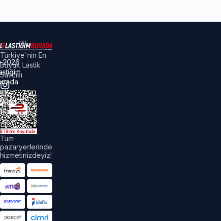
Türkiye'nin En
©
2026
Büyük Lastik
astiğim
Satıcısı
urada.
üm
akları
aklıdır.
Tüm
pazaryerlerinde
hizmetinizdeyiz!