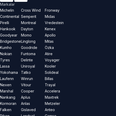
Markalar
Michelin
Cross Wind
Fronway
Continental
Semperit
Midas
Pirelli
Montreal
Vredestein
Hankook
Dayton
Kenex
Goodyear
Momo
Apollo
Bridgestone
Linglong
Mitas
Kumho
Goodride
Özka
Nokian
Funtoma
Atire
Tyres
Delinte
Voyager
Lassa
Uniroyal
Kooler
Yokohama
Tatko
Solideal
Laufenn
Winrun
Billas
Nexen
Vitour
Trayal
Marshal
Cooper
Accelera
Nankang
Aplus
Maxtrek
Kormoran
Anlas
Metzeler
Falken
Gislaved
Anteo
Riken
Landsail
Camso