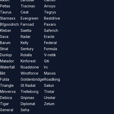
Petlas
Tracmax
Arroyo
Taurus
Ceat
Tegrys
Starmaxx
Evergreen
Bestdrive
Bfgoodrich
Farroad
Paxaro
Kleber
Saetta
Saferich
Sava
Radar
Eracle
Barum
Kelly
Federal
Strial
Sentury
Formula
Dunlop
Rotalla
V-netik
Matador
Kinforest
Giti
Waterfall
Roadstone
Irc
Bkt
Windforce
Maxxis
Fulda
Goldenbridge
Roadking
Triangle
Gt Radial
Sailun
Minverva
Trelleborg
Tristar
Debica
Gripmax
Unistar
Tigar
Diplomat
Zetum
General
Seha