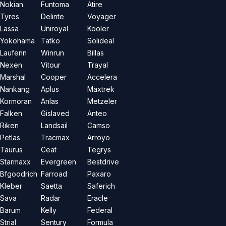
Nokian
Funtoma
Atire
Tyres
Delinte
Voyager
Lassa
Uniroyal
Kooler
Yokohama
Tatko
Solideal
Laufenn
Winrun
Billas
Nexen
Vitour
Trayal
Marshal
Cooper
Accelera
Nankang
Aplus
Maxtrek
Kormoran
Anlas
Metzeler
Falken
Gislaved
Anteo
Riken
Landsail
Camso
Petlas
Tracmax
Arroyo
Taurus
Ceat
Tegrys
Starmaxx
Evergreen
Bestdrive
Bfgoodrich
Farroad
Paxaro
Kleber
Saetta
Saferich
Sava
Radar
Eracle
Barum
Kelly
Federal
Strial
Sentury
Formula