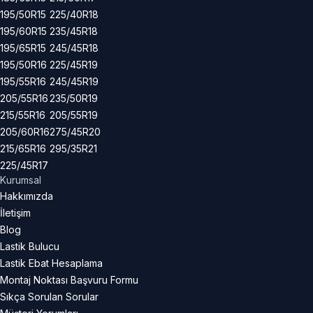
195/50R15
225/40R18
195/60R15
235/45R18
195/65R15
245/45R18
195/50R16
225/45R19
195/55R16
245/45R19
205/55R16
235/50R19
215/55R16
205/55R19
205/60R16
275/45R20
215/65R16
295/35R21
225/45R17
Kurumsal
Hakkımızda
İletişim
Blog
Lastik Bulucu
Lastik Ebat Hesaplama
Montaj Noktası Başvuru Formu
Sıkça Sorulan Sorular