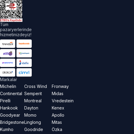
Tüm
pazaryerlerinde
hizmetinizdeyiz!
Markalar
Michelin
Cross Wind
Fronway
Continental
Semperit
Midas
Pirelli
Montreal
Vredestein
Hankook
Dayton
Kenex
Goodyear
Momo
Apollo
Bridgestone
Linglong
Mitas
Kumho
Goodride
Özka