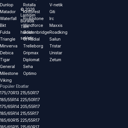
Dunlop
Rotalla
V-netik
©
2026
Matador
Kinforest
Giti
Lastiğim
Waterfall
Roadstone
Irc
Burada.
Bkt
Windforce
Maxxis
Tüm
hakları
Fulda
Goldenbridge
Roadking
saklıdır.
Triangle
Gt Radial
Sailun
Minverva
Trelleborg
Tristar
Debica
Gripmax
Unistar
Tigar
Diplomat
Zetum
General
Seha
Milestone
Optimo
Viking
Popüler Ebatlar
175/70R13
215/50R17
185/55R14
225/50R17
175/65R14
205/55R17
185/65R14
215/55R17
185/60R15
225/55R17
185/65R15
215/60R17