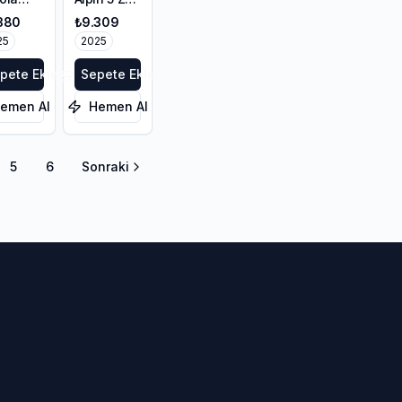
/55R17
* MOE
380
₺9.309
Y XL
225/55R17
25
97H
2025
pete Ekle
Sepete Ekle
emen Al
Hemen Al
5
6
Sonraki