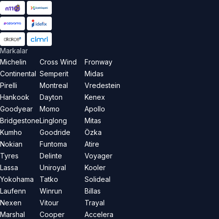
Markalar
Michelin
Cross Wind
Fronway
Continental
Semperit
Midas
Pirelli
Montreal
Vredestein
Hankook
Dayton
Kenex
Goodyear
Momo
Apollo
Bridgestone
Linglong
Mitas
Kumho
Goodride
Özka
Nokian
Funtoma
Atire
Tyres
Delinte
Voyager
Lassa
Uniroyal
Kooler
Yokohama
Tatko
Solideal
Laufenn
Winrun
Billas
Nexen
Vitour
Trayal
Marshal
Cooper
Accelera