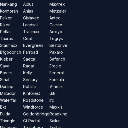
Nankang
Aplus
Maxtrek
Kormoran
Anlas
Metzeler
Falken
Gislaved
Anteo
Riken
Landsail
Camso
Petlas
Tracmax
Arroyo
Taurus
Ceat
Tegrys
Starmaxx
Evergreen
Bestdrive
Bfgoodrich
Farroad
Paxaro
Kleber
Saetta
Saferich
Sava
Radar
Eracle
Barum
Kelly
Federal
Strial
Sentury
Formula
Dunlop
Rotalla
V-netik
Matador
Kinforest
Giti
Waterfall
Roadstone
Irc
Bkt
Windforce
Maxxis
Fulda
Goldenbridge
Roadking
Triangle
Gt Radial
Sailun
Minverva
Trelleborg
Tristar