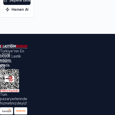
Sepete Ekle
Hemen Al
Türkiye'nin En
©
2026
Büyük Lastik
astiğim
Satıcısı
urada.
üm
akları
aklıdır.
Tüm
pazaryerlerinde
hizmetinizdeyiz!