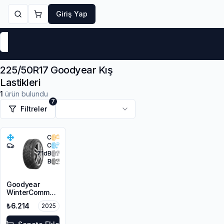
Giriş Yap
Markalar
Yaz Lastikleri
Kış Lastikleri
4 Mevsi
225/50R17 Goodyear Kış
Lastikleri
1
ürün bulundu
7
Filtreler
C
C
71
dB
B
Goodyear
WinterCommand
225/50R17 98V
₺6.214
2025
XL M+S 3PMSF
FP