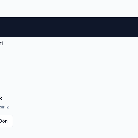
m Lastikleri
Otomobil Lastikleri
4x4 & Suv Lastikleri
i
k
siniz
 Dön