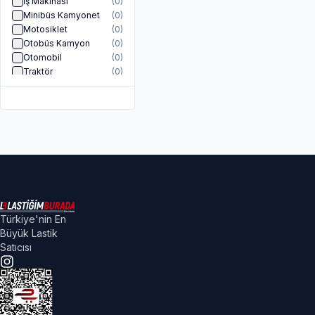
İş Makinası
(
0
)
Minibüs Kamyonet
(
0
)
Motosiklet
(
0
)
Otobüs Kamyon
(
0
)
Otomobil
(
0
)
Traktör
(
0
)
Türkiye'nin En
Büyük Lastik
Satıcısı