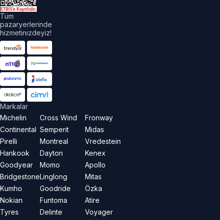
Tüm
pazaryerlerinde
hizmetinizdeyiz!
Markalar
Michelin
Cross Wind
Fronway
Continental
Semperit
Midas
Pirelli
Montreal
Vredestein
Hankook
Dayton
Kenex
Goodyear
Momo
Apollo
Bridgestone
Linglong
Mitas
Kumho
Goodride
Özka
Nokian
Funtoma
Atire
Tyres
Delinte
Voyager