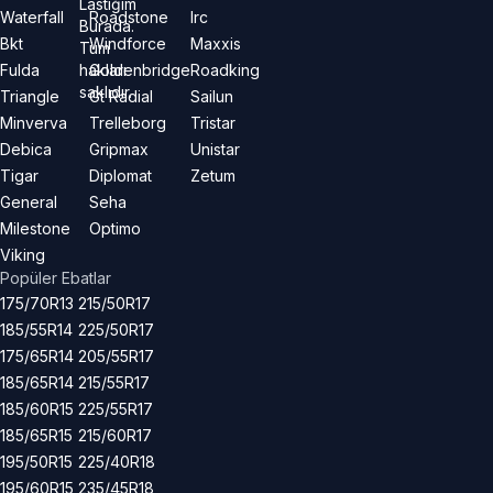
Lastiğim
Waterfall
Roadstone
Irc
Burada.
Bkt
Windforce
Maxxis
Tüm
hakları
Fulda
Goldenbridge
Roadking
saklıdır.
Triangle
Gt Radial
Sailun
Minverva
Trelleborg
Tristar
Debica
Gripmax
Unistar
Tigar
Diplomat
Zetum
General
Seha
Milestone
Optimo
Viking
Popüler Ebatlar
175/70R13
215/50R17
185/55R14
225/50R17
175/65R14
205/55R17
185/65R14
215/55R17
185/60R15
225/55R17
185/65R15
215/60R17
195/50R15
225/40R18
195/60R15
235/45R18