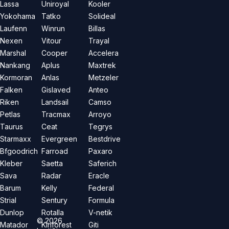
Lassa
Uniroyal
Kooler
Yokohama
Tatko
Solideal
Laufenn
Winrun
Billas
Nexen
Vitour
Trayal
Marshal
Cooper
Accelera
Nankang
Aplus
Maxtrek
Kormoran
Anlas
Metzeler
Falken
Gislaved
Anteo
Riken
Landsail
Camso
Petlas
Tracmax
Arroyo
Taurus
Ceat
Tegrys
Starmaxx
Evergreen
Bestdrive
Bfgoodrich
Farroad
Paxaro
Kleber
Saetta
Saferich
Sava
Radar
Eracle
Barum
Kelly
Federal
Strial
Sentury
Formula
Dunlop
Rotalla
V-netik
©
2026
Matador
Kinforest
Giti