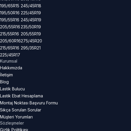
195/65R15
245/45R18
195/50R16
225/45R19
195/55R16
245/45R19
205/55R16
235/50R19
215/55R16
205/55R19
205/60R16
275/45R20
215/65R16
295/35R21
225/45R17
Kurumsal
Hakkımızda
İletişim
Blog
Lastik Bulucu
Lastik Ebat Hesaplama
Montaj Noktası Başvuru Formu
Sıkça Sorulan Sorular
Müşteri Yorumları
Sözleşmeler
Gizlik Politikası