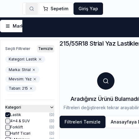
Sepetim
Giriş Yap
Markalar
Yaz Lastikleri
Kış Lastikleri
4 Mevsi
215/55R18 Strial Yaz Lastikler
Seçili Filtreler
Temizle
Kategori:
Lastik
Marka:
Strial
Mevsim
:
Yaz
Taban
:
215
Yanak
:
55
Aradığınız Ürünü Bulamadı
Jant-Capi
:
18
Kategori
Filtreleri değiştirerek tekrar arayabilir
Lastik
(
0
)
In_stock
4x4 & SUV
(
0
)
Filtreleri Temizle
Anasayfaya
Forklift
(
0
)
Hafif Ticari
(
0
)