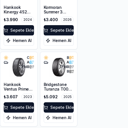
Hankook
Kormoran
Kinergy 4S2
Summer 3
H750 195/55R15
195/55R15 85V
₺3.990
₺3.400
2024
2026
85V M+S
3PMSF
Sepete Ekle
Sepete Ekle
Hemen Al
Hemen Al
C
B
A
A
71
dB
71
dB
B
Hankook
Bridgestone
Ventus Prime3
Turanza T005
K125 195/55R15
195/55R15 85V
₺3.607
₺5.092
2023
2025
85H
Sepete Ekle
Sepete Ekle
Hemen Al
Hemen Al