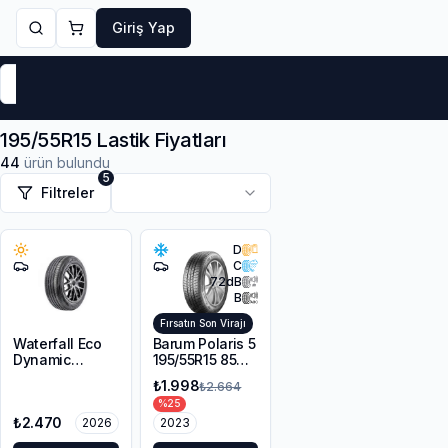
Giriş Yap
Markalar
Yaz Lastikleri
Kış Lastikleri
4 Mevsi
195/55R15 Lastik Fiyatları
44
ürün bulundu
5
Filtreler
D
C
72
dB
B
Fırsatın Son Virajı
Waterfall Eco
Barum Polaris 5
Dynamic
195/55R15 85H
195/55R15 89V
3PMSF
₺1.998
₺2.664
XL
%
25
₺2.470
2026
2023