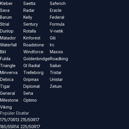
Kleber
Saetta
Saferich
Sava
Radar
Eracle
Barum
Kelly
Federal
Strial
Sentury
Formula
Dunlop
Rotalla
V-netik
Matador
Kinforest
Giti
Waterfall
Roadstone
Irc
Bkt
Windforce
Maxxis
Fulda
Goldenbridge
Roadking
Triangle
Gt Radial
Sailun
Minverva
Trelleborg
Tristar
Debica
Gripmax
Unistar
Tigar
Diplomat
Zetum
General
Seha
Milestone
Optimo
Viking
Popüler Ebatlar
175/70R13
215/50R17
185/55R14
225/50R17