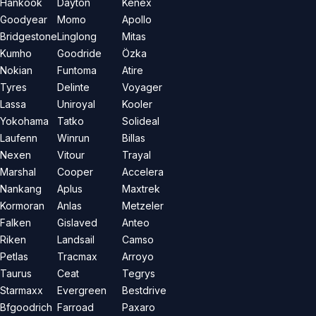
Hankook
Dayton
Kenex
Goodyear
Momo
Apollo
Bridgestone
Linglong
Mitas
Kumho
Goodride
Özka
Nokian
Funtoma
Atire
Tyres
Delinte
Voyager
Lassa
Uniroyal
Kooler
Yokohama
Tatko
Solideal
Laufenn
Winrun
Billas
Nexen
Vitour
Trayal
Marshal
Cooper
Accelera
Nankang
Aplus
Maxtrek
Kormoran
Anlas
Metzeler
Falken
Gislaved
Anteo
Riken
Landsail
Camso
Petlas
Tracmax
Arroyo
Taurus
Ceat
Tegrys
Starmaxx
Evergreen
Bestdrive
Bfgoodrich
Farroad
Paxaro