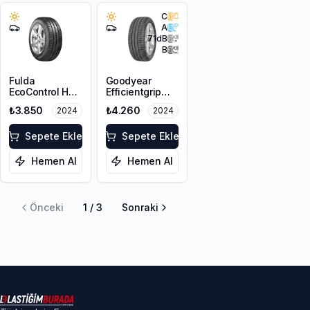
C
A
71
dB
B
Fulda
Goodyear
EcoControl HP
Efficientgrip
195/55R15 85V
Performance
₺3.850
₺4.260
2024
2024
195/55R15 85H
Sepete Ekle
Sepete Ekle
Hemen Al
Hemen Al
Önceki
1
/
3
Sonraki