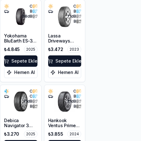
C
C
B
B
68
dB
71
dB
B
Yokohama
Lassa
BluEarth ES-32
Driveways
195/55R15 85V
195/55R15 85V
₺4.845
₺3.472
2025
2023
Sepete Ekle
Sepete Ekle
Hemen Al
Hemen Al
C
C
C
B
71
dB
71
dB
B
B
Debica
Hankook
Navigator 3
Ventus Prime3
195/55R15 85H
K125 195/55R15
₺3.270
₺3.855
2025
2024
85V