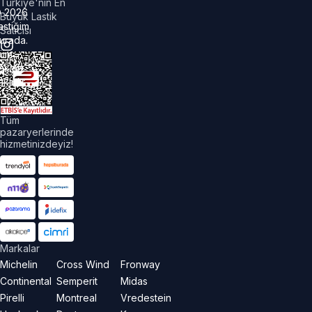
Türkiye'nin En
©
2026
Büyük Lastik
astiğim
Satıcısı
urada.
üm
akları
aklıdır.
Tüm
pazaryerlerinde
hizmetinizdeyiz!
Markalar
Michelin
Cross Wind
Fronway
Continental
Semperit
Midas
Pirelli
Montreal
Vredestein