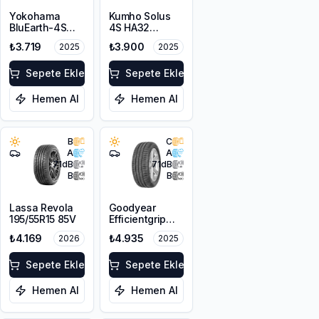
Yokohama
Kumho Solus
BluEarth-4S
4S HA32
AW21 195/55R15
195/55R15 89V
₺3.719
₺3.900
2025
2025
89V XL
XL M+S 3PMSF
Sepete Ekle
Sepete Ekle
Hemen Al
Hemen Al
B
C
A
A
71
dB
71
dB
B
B
Lassa Revola
Goodyear
195/55R15 85V
Efficientgrip
Performance
₺4.169
₺4.935
2026
2025
195/55R15 85V
Sepete Ekle
Sepete Ekle
Hemen Al
Hemen Al