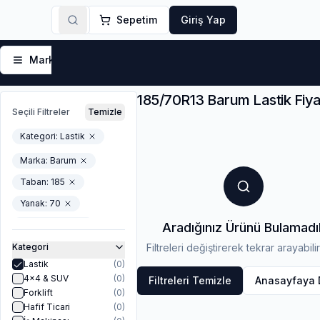
Sepetim
Giriş Yap
Markalar
Yaz Lastikleri
Kış Lastikleri
4 Mevsi
185/70R13 Barum Lastik Fiyat
Seçili Filtreler
Temizle
Kategori:
Lastik
Marka:
Barum
Taban
:
185
Yanak
:
70
Jant-Capi
:
13
Aradığınız Ürünü Bulamadı
In_stock
Kategori
Filtreleri değiştirerek tekrar arayabilir
Lastik
(
0
)
4x4 & SUV
(
0
)
Filtreleri Temizle
Anasayfaya
Forklift
(
0
)
Hafif Ticari
(
0
)