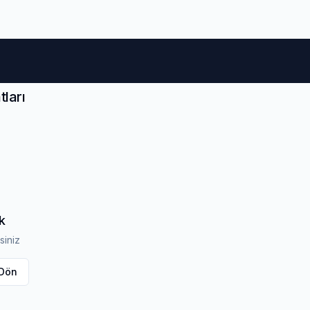
m Lastikleri
Otomobil Lastikleri
4x4 & Suv Lastikleri
ları
k
siniz
 Dön