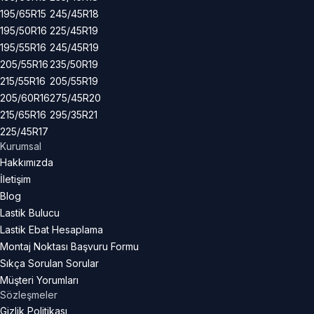
195/65R15
245/45R18
195/50R16
225/45R19
195/55R16
245/45R19
205/55R16
235/50R19
215/55R16
205/55R19
205/60R16
275/45R20
215/65R16
295/35R21
225/45R17
Kurumsal
Hakkımızda
İletişim
Blog
Lastik Bulucu
Lastik Ebat Hesaplama
Montaj Noktası Başvuru Formu
Sıkça Sorulan Sorular
Müşteri Yorumları
Sözleşmeler
Gizlik Politikası