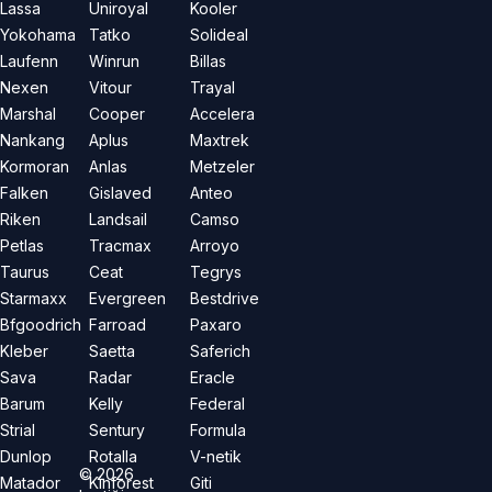
Lassa
Uniroyal
Kooler
Yokohama
Tatko
Solideal
Laufenn
Winrun
Billas
Nexen
Vitour
Trayal
Marshal
Cooper
Accelera
Nankang
Aplus
Maxtrek
Kormoran
Anlas
Metzeler
Falken
Gislaved
Anteo
Riken
Landsail
Camso
Petlas
Tracmax
Arroyo
Taurus
Ceat
Tegrys
Starmaxx
Evergreen
Bestdrive
Bfgoodrich
Farroad
Paxaro
Kleber
Saetta
Saferich
Sava
Radar
Eracle
Barum
Kelly
Federal
Strial
Sentury
Formula
Dunlop
Rotalla
V-netik
©
2026
Matador
Kinforest
Giti