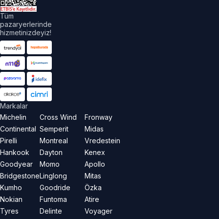
Tüm
pazaryerlerinde
hizmetinizdeyiz!
Markalar
Michelin
Cross Wind
Fronway
Continental
Semperit
Midas
Pirelli
Montreal
Vredestein
Hankook
Dayton
Kenex
Goodyear
Momo
Apollo
Bridgestone
Linglong
Mitas
Kumho
Goodride
Özka
Nokian
Funtoma
Atire
Tyres
Delinte
Voyager