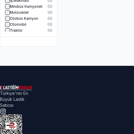
İş Makinası
(
0
)
Minibüs Kamyonet
(
0
)
Motosiklet
(
0
)
Otobüs Kamyon
(
0
)
Otomobil
(
0
)
Traktör
(
0
)
Türkiye'nin En
Büyük Lastik
Satıcısı