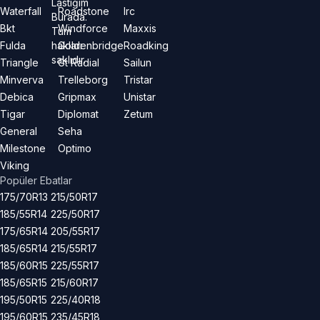
Lastiğim
Waterfall
Roadstone
Irc
Burada.
Bkt
Windforce
Maxxis
Tüm
hakları
Fulda
Goldenbridge
Roadking
saklıdır.
Triangle
Gt Radial
Sailun
Minverva
Trelleborg
Tristar
Debica
Gripmax
Unistar
Tigar
Diplomat
Zetum
General
Seha
Milestone
Optimo
Viking
Popüler Ebatlar
175/70R13
215/50R17
185/55R14
225/50R17
175/65R14
205/55R17
185/65R14
215/55R17
185/60R15
225/55R17
185/65R15
215/60R17
195/50R15
225/40R18
195/60R15
235/45R18